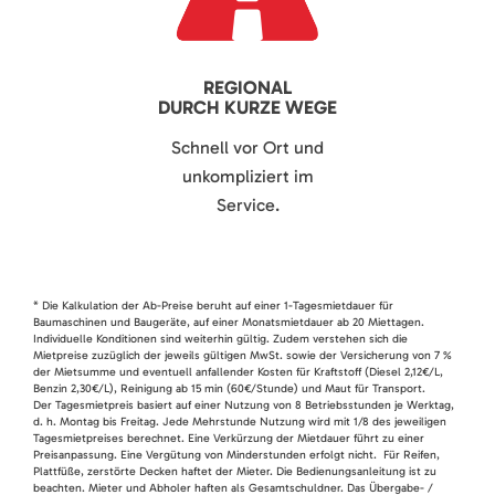
REGIONAL
DURCH KURZE WEGE
Schnell vor Ort und
unkompliziert im
Service.
* Die Kalkulation der Ab-Preise beruht auf einer 1-Tagesmietdauer für
Baumaschinen und Baugeräte, auf einer Monatsmietdauer ab 20 Miettagen.
Individuelle Konditionen sind weiterhin gültig. Zudem verstehen sich die
Mietpreise zuzüglich der jeweils gültigen MwSt. sowie der Versicherung von 7 %
der Mietsumme und eventuell anfallender Kosten für Kraftstoff (Diesel 2,12€/L,
Benzin 2,30€/L), Reinigung ab 15 min (60€/Stunde) und Maut für Transport.
Der Tagesmietpreis basiert auf einer Nutzung von 8 Betriebsstunden je Werktag,
d. h. Montag bis Freitag. Jede Mehrstunde Nutzung wird mit 1/8 des jeweiligen
Tagesmietpreises berechnet. Eine Verkürzung der Mietdauer führt zu einer
Preisanpassung. Eine Vergütung von Minderstunden erfolgt nicht. Für Reifen,
Plattfüße, zerstörte Decken haftet der Mieter. Die Bedienungsanleitung ist zu
beachten. Mieter und Abholer haften als Gesamtschuldner. Das Übergabe- /