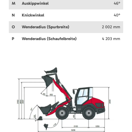
M
Auskippwinkel
46°
N
Knickwinkel
40°
O
Wenderadius (Spurbreite)
2 002 mm
P
Wenderadius (Schaufelbreite)
4 203 mm