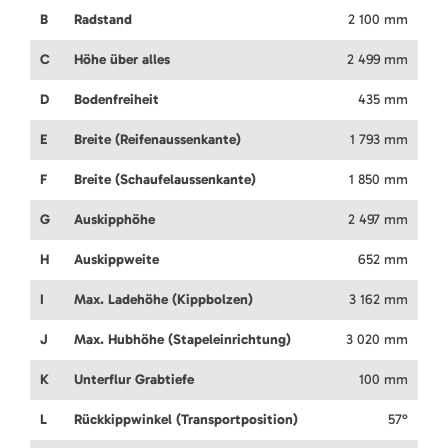
B
Radstand
2 100 mm
C
Höhe über alles
2 499 mm
D
Bodenfreiheit
435 mm
E
Breite (Reifenaussenkante)
1 793 mm
F
Breite (Schaufelaussenkante)
1 850 mm
G
Auskipphöhe
2 497 mm
H
Auskippweite
652 mm
I
Max. Ladehöhe (Kippbolzen)
3 162 mm
J
Max. Hubhöhe (Stapeleinrichtung)
3 020 mm
K
Unterflur Grabtiefe
100 mm
L
Rückkippwinkel (Transportposition)
57°