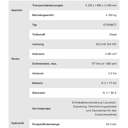
Transportabmessungen
5 238 x 1 850 x 2 499 mm
Gewicht
Betriebsgewicht
4 250 kg
Typ
4TNV86CT
Treibstoff
Diesel
Leistung
35,5 kW (48 HP)
Hubraum
2 091 cm³
Motor
Drehmoment, max.
177 Nm at 1 560 rpm
Anlasser
2,3 Kw
Batterie
12 V / 77 Ah
Generator
14 V / 80 A
Einhebelkreuzschaltung (Joystick).
Steuerung, Fahrtrichtungsschalter
Servicepumpe
und Daumenrad für den
Zusatzsteuerkreis
Hydraulik
Pumpenfördermenge
63 l/min