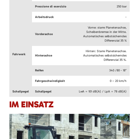
Pressione di esercizio
250 bar
Arbeitsdruck
-
Vorne: starre Planetenachse,
Scheibenbremse in der Mitte.
Vorderachse
Automatisches selbstsicherndes
Differenzial 35 %
Hinten: Starre Planetenachse.
Fahrwerk
Hinterachse
Automatisches selbstsicherndes
Differenzial 35 %.
Reifen
340 /80 - 18”
Fahrgeschwindigkeit
0 – 20 km/h
Schallpegel
Schallpegel
LwA = 101 dB(A) / LpA = 78 dB(A)
IM EINSATZ