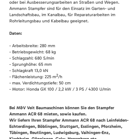
oder bei Ausbesserungsarbeiten an Straßen und Wegen.
Ammann Stampfer sind für den Einsatz im Garten- und
Landschaftsbau, im Kanalbau, für Reparaturarbeiten im
Rohrleitungsbau und Kabelbau geeignet.
Daten:
- Arbeitsbreite: 280 mm
- Betriebsgewicht: 68 kg
- Schlagzahl: 680 S/min
- Sprunghöhe: 65 mm
- Schlagkraft 13,0 kN
2
- Flächenleistung: 225 m
/h
- max. Verdichtungstiefe: 50 cm
- Motor: Honda GX 100 / 2,2 kW / 3 PS / 4300 U/min
Bei M&V Veit Baumaschinen können Sie den Stampfer
Ammann ACR 68 mieten, sowie kaufen.
Wir liefern Ihren Stampfer Ammann ACR 68 nach Leinfelden-
Echterdingen, Böblingen, Stuttgart, Esslingen, Pforzheim,
Tübingen, Reutlingen, Ludwigsburg, Vaihingen-Enz,
Kirchheim, Göppingen, Calw, Herrenberg etc.