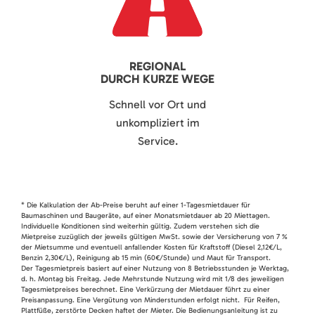
REGIONAL
DURCH KURZE WEGE
Schnell vor Ort und
unkompliziert im
Service.
* Die Kalkulation der Ab-Preise beruht auf einer 1-Tagesmietdauer für
Baumaschinen und Baugeräte, auf einer Monatsmietdauer ab 20 Miettagen.
Individuelle Konditionen sind weiterhin gültig. Zudem verstehen sich die
Mietpreise zuzüglich der jeweils gültigen MwSt. sowie der Versicherung von 7 %
der Mietsumme und eventuell anfallender Kosten für Kraftstoff (Diesel 2,12€/L,
Benzin 2,30€/L), Reinigung ab 15 min (60€/Stunde) und Maut für Transport.
Der Tagesmietpreis basiert auf einer Nutzung von 8 Betriebsstunden je Werktag,
d. h. Montag bis Freitag. Jede Mehrstunde Nutzung wird mit 1/8 des jeweiligen
Tagesmietpreises berechnet. Eine Verkürzung der Mietdauer führt zu einer
Preisanpassung. Eine Vergütung von Minderstunden erfolgt nicht. Für Reifen,
Plattfüße, zerstörte Decken haftet der Mieter. Die Bedienungsanleitung ist zu