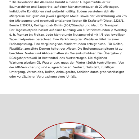
* Die Kalkulation der Ab-Preise beruht auf einer 1-Tagesmietdauer für
Baumaschinen und Baugeräte, auf einer Monatsmietdauer ab 20 Miettagen.
Individuelle Konditionen sind weiterhin gültig. Zudem verstehen sich die
Mietpreise zuzüglich der jeweils gültigen MwSt. sowie der Versicherung von 7 %
der Mietsumme und eventuell anfallender Kosten für Kraftstoff (Diesel 2,12€/L,
Benzin 2,30€/L), Reinigung ab 15 min (60€/Stunde) und Maut für Transport.
Der Tagesmietpreis basiert auf einer Nutzung von 8 Betriebsstunden je Werktag,
d. h. Montag bis Freitag. Jede Mehrstunde Nutzung wird mit 1/8 des jeweiligen
Tagesmietpreises berechnet. Eine Verkürzung der Mietdauer führt zu einer
Preisanpassung. Eine Vergütung von Minderstunden erfolgt nicht. Für Reifen,
Plattfüße, zerstörte Decken haftet der Mieter. Die Bedienungsanleitung ist zu
beachten. Mieter und Abholer haften als Gesamtschuldner. Das Übergabe- /
Rückgabeprotokoll ist Bestandteil des Mietvertrages. Die täglichen
Wartungsarbeiten Öl, Wasser usw. muss der Mieter täglich kontrollieren. Von
der MB-Versicherung sind ausgeschlossen: Verlust, Diebstahl, zufälliger
Untergang, Verschleiss, Reifen, Anbaugeräte, Schäden durch grob fahrlässiger
oder vorsätzlicher Verursachung eines Unfalls.