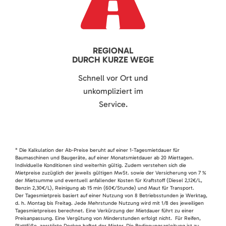
REGIONAL
DURCH KURZE WEGE
Schnell vor Ort und
unkompliziert im
Service.
* Die Kalkulation der Ab-Preise beruht auf einer 1-Tagesmietdauer für
Baumaschinen und Baugeräte, auf einer Monatsmietdauer ab 20 Miettagen.
Individuelle Konditionen sind weiterhin gültig. Zudem verstehen sich die
Mietpreise zuzüglich der jeweils gültigen MwSt. sowie der Versicherung von 7 %
der Mietsumme und eventuell anfallender Kosten für Kraftstoff (Diesel 2,12€/L,
Benzin 2,30€/L), Reinigung ab 15 min (60€/Stunde) und Maut für Transport.
Der Tagesmietpreis basiert auf einer Nutzung von 8 Betriebsstunden je Werktag,
d. h. Montag bis Freitag. Jede Mehrstunde Nutzung wird mit 1/8 des jeweiligen
Tagesmietpreises berechnet. Eine Verkürzung der Mietdauer führt zu einer
Preisanpassung. Eine Vergütung von Minderstunden erfolgt nicht. Für Reifen,
Plattfüße, zerstörte Decken haftet der Mieter. Die Bedienungsanleitung ist zu