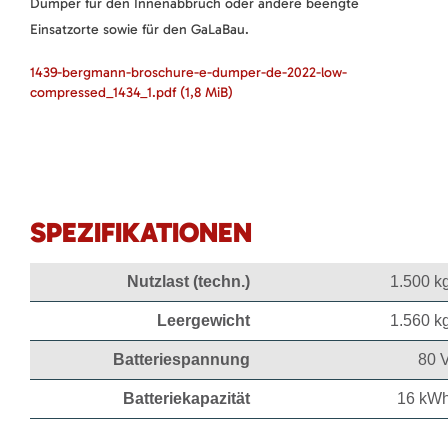
Dumper für den Innenabbruch oder andere beengte
Einsatzorte sowie für den GaLaBau.
1439-bergmann-broschure-e-dumper-de-2022-low-
compressed_1434_1.pdf
(1,8 MiB)
SPEZIFIKATIONEN
Nutzlast (techn.)
1.500 k
Leergewicht
1.560 k
Batteriespannung
80 
Batteriekapazität
16 kW