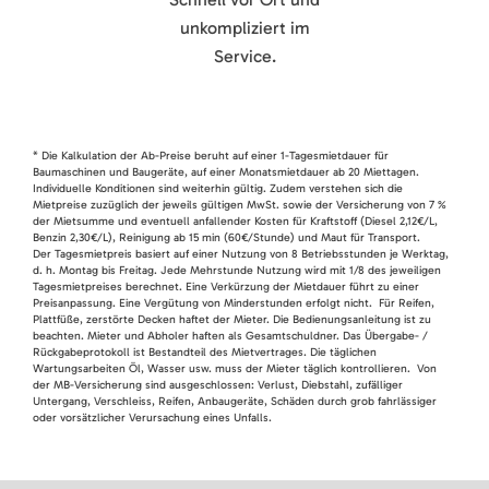
unkompliziert im
Service.
* Die Kalkulation der Ab-Preise beruht auf einer 1-Tagesmietdauer für
Baumaschinen und Baugeräte, auf einer Monatsmietdauer ab 20 Miettagen.
Individuelle Konditionen sind weiterhin gültig. Zudem verstehen sich die
Mietpreise zuzüglich der jeweils gültigen MwSt. sowie der Versicherung von 7 %
der Mietsumme und eventuell anfallender Kosten für Kraftstoff (Diesel 2,12€/L,
Benzin 2,30€/L), Reinigung ab 15 min (60€/Stunde) und Maut für Transport.
Der Tagesmietpreis basiert auf einer Nutzung von 8 Betriebsstunden je Werktag,
d. h. Montag bis Freitag. Jede Mehrstunde Nutzung wird mit 1/8 des jeweiligen
Tagesmietpreises berechnet. Eine Verkürzung der Mietdauer führt zu einer
Preisanpassung. Eine Vergütung von Minderstunden erfolgt nicht. Für Reifen,
Plattfüße, zerstörte Decken haftet der Mieter. Die Bedienungsanleitung ist zu
beachten. Mieter und Abholer haften als Gesamtschuldner. Das Übergabe- /
Rückgabeprotokoll ist Bestandteil des Mietvertrages. Die täglichen
Wartungsarbeiten Öl, Wasser usw. muss der Mieter täglich kontrollieren. Von
der MB-Versicherung sind ausgeschlossen: Verlust, Diebstahl, zufälliger
Untergang, Verschleiss, Reifen, Anbaugeräte, Schäden durch grob fahrlässiger
oder vorsätzlicher Verursachung eines Unfalls.