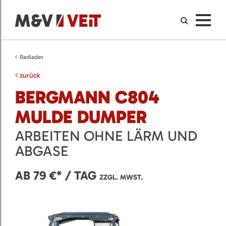
Radlader
zurück
BERGMANN C804
MULDE DUMPER
ARBEITEN OHNE LÄRM UND
ABGASE
AB 79 €* / TAG
ZZGL. MWST.