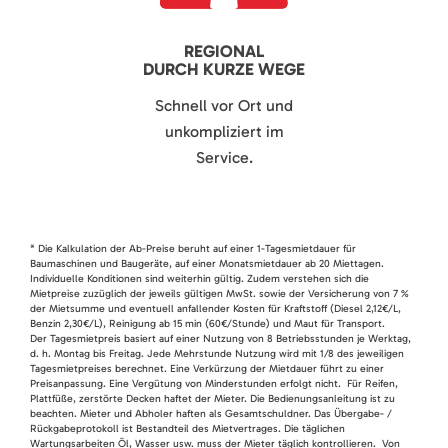
REGIONAL
DURCH KURZE WEGE
Schnell vor Ort und
unkompliziert im
Service.
* Die Kalkulation der Ab-Preise beruht auf einer 1-Tagesmietdauer für
Baumaschinen und Baugeräte, auf einer Monatsmietdauer ab 20 Miettagen.
Individuelle Konditionen sind weiterhin gültig. Zudem verstehen sich die
Mietpreise zuzüglich der jeweils gültigen MwSt. sowie der Versicherung von 7 %
der Mietsumme und eventuell anfallender Kosten für Kraftstoff (Diesel 2,12€/L,
Benzin 2,30€/L), Reinigung ab 15 min (60€/Stunde) und Maut für Transport.
Der Tagesmietpreis basiert auf einer Nutzung von 8 Betriebsstunden je Werktag,
d. h. Montag bis Freitag. Jede Mehrstunde Nutzung wird mit 1/8 des jeweiligen
Tagesmietpreises berechnet. Eine Verkürzung der Mietdauer führt zu einer
Preisanpassung. Eine Vergütung von Minderstunden erfolgt nicht. Für Reifen,
Plattfüße, zerstörte Decken haftet der Mieter. Die Bedienungsanleitung ist zu
beachten. Mieter und Abholer haften als Gesamtschuldner. Das Übergabe- /
Rückgabeprotokoll ist Bestandteil des Mietvertrages. Die täglichen
Wartungsarbeiten Öl, Wasser usw. muss der Mieter täglich kontrollieren. Von