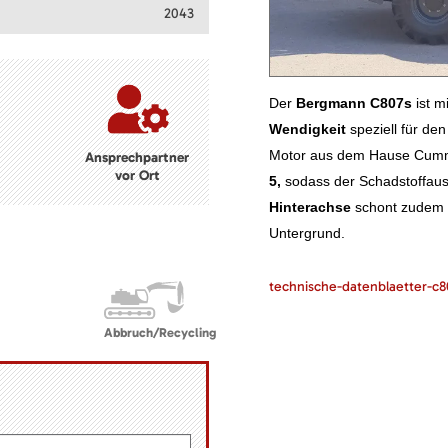
2043
Der
Bergmann C807s
ist m
Wendigkeit
speziell für de
Motor aus dem Hause Cummi
Ansprechpartner
vor Ort
5,
sodass der Schadstoffauss
Hinterachse
schont zudem 
Untergrund.
technische-datenblaetter-c
Abbruch/Recycling