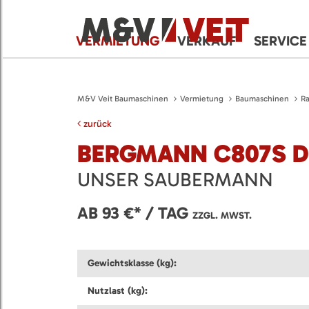
VERMIETUNG
VERKAUF
SERVICE
M&V Veit Baumaschinen
Vermietung
Baumaschinen
Ra
zurück
BERGMANN C807S 
UNSER SAUBERMANN
AB 93 €* / TAG
ZZGL. MWST.
Gewichtsklasse (kg):
Nutzlast (kg):