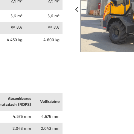
2,5 m³
2,5 m³
3,6 m³
3,6 m³
55 kW
55 kW
4.450 kg
4.600 kg
Absenkbares
Vollkabine
hutzdach (ROPS)
4.575 mm
4.575 mm
2.043 mm
2.043 mm