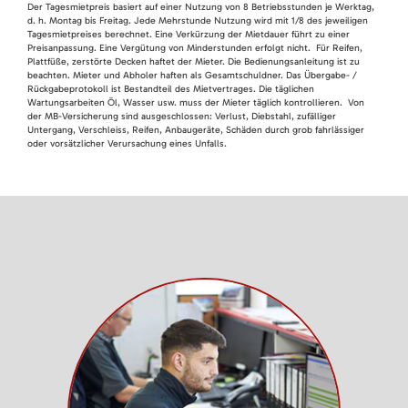
Der Tagesmietpreis basiert auf einer Nutzung von 8 Betriebsstunden je Werktag,
d. h. Montag bis Freitag. Jede Mehrstunde Nutzung wird mit 1/8 des jeweiligen
Tagesmietpreises berechnet. Eine Verkürzung der Mietdauer führt zu einer
Preisanpassung. Eine Vergütung von Minderstunden erfolgt nicht. Für Reifen,
Plattfüße, zerstörte Decken haftet der Mieter. Die Bedienungsanleitung ist zu
beachten. Mieter und Abholer haften als Gesamtschuldner. Das Übergabe- /
Rückgabeprotokoll ist Bestandteil des Mietvertrages. Die täglichen
Wartungsarbeiten Öl, Wasser usw. muss der Mieter täglich kontrollieren. Von
der MB-Versicherung sind ausgeschlossen: Verlust, Diebstahl, zufälliger
Untergang, Verschleiss, Reifen, Anbaugeräte, Schäden durch grob fahrlässiger
oder vorsätzlicher Verursachung eines Unfalls.