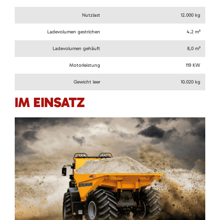
Nutzlast
12.000 kg
Ladevolumen gestrichen
4,2 m³
Ladevolumen gehäuft
8,0 m³
Motorleistung
119 KW
Gewicht leer
10.020 kg
IM EINSATZ