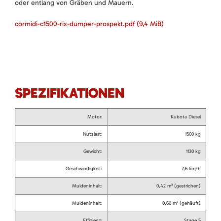
oder entlang von Gräben und Mauern.
cormidi-c1500-rix-dumper-prospekt.pdf
(9,4 MiB)
SPEZIFIKATIONEN
Motor:
Kubota Diesel
Nutzlast:
1500 kg
Gewicht:
1130 kg
Geschwindigkeit:
7,6 km/h
Muldeninhalt:
0,42 m³ (gestrichen)
Muldeninhalt:
0,60 m³ (gehäuft)
Effizienz:
Stage 5