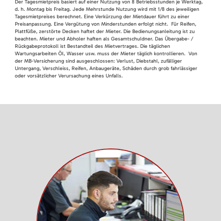
Der Tagesmietpreis basiert auf einer Nutzung von 8 Betriebsstunden je Werktag,
d. h. Montag bis Freitag. Jede Mehrstunde Nutzung wird mit 1/8 des jeweiligen
Tagesmietpreises berechnet. Eine Verkürzung der Mietdauer führt zu einer
Preisanpassung. Eine Vergütung von Minderstunden erfolgt nicht. Für Reifen,
Plattfüße, zerstörte Decken haftet der Mieter. Die Bedienungsanleitung ist zu
beachten. Mieter und Abholer haften als Gesamtschuldner. Das Übergabe- /
Rückgabeprotokoll ist Bestandteil des Mietvertrages. Die täglichen
Wartungsarbeiten Öl, Wasser usw. muss der Mieter täglich kontrollieren. Von
der MB-Versicherung sind ausgeschlossen: Verlust, Diebstahl, zufälliger
Untergang, Verschleiss, Reifen, Anbaugeräte, Schäden durch grob fahrlässiger
oder vorsätzlicher Verursachung eines Unfalls.