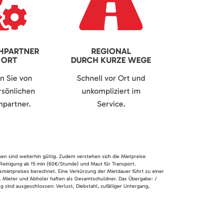
HPARTNER
REGIONAL
 ORT
DURCH KURZE WEGE
en Sie von
Schnell vor Ort und
sönlichen
unkompliziert im
partner.
Service.
nen sind weiterhin gültig. Zudem verstehen sich die Mietpreise
 Reinigung ab 15 min (60€/Stunde) und Maut für Transport.
smietpreises berechnet. Eine Verkürzung der Mietdauer führt zu einer
en. Mieter und Abholer haften als Gesamtschuldner. Das Übergabe- /
 sind ausgeschlossen: Verlust, Diebstahl, zufälliger Untergang,