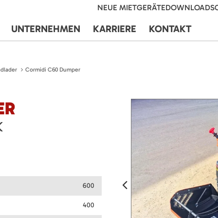
NEUE MIETGERÄTE
DOWNLOADS
UNTERNEHMEN
KARRIERE
KONTAKT
dlader
Cormidi C60 Dumper
ER
K
600
400