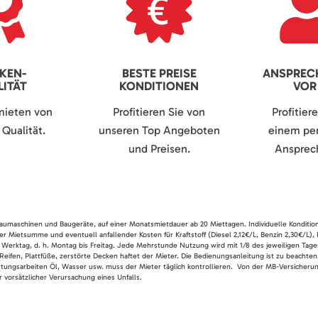
KEN-
BESTE PREISE
ANSPREC
ITÄT
KONDITIONEN
VOR
mieten von
Profitieren Sie von
Profitier
Qualität.
unseren Top Angeboten
einem per
und Preisen.
Ansprech
 Baumaschinen und Baugeräte, auf einer Monatsmietdauer ab 20 Miettagen. Individuelle Konditio
er Mietsumme und eventuell anfallender Kosten für Kraftstoff (Diesel 2,12€/L, Benzin 2,30€/L),
 Werktag, d. h. Montag bis Freitag. Jede Mehrstunde Nutzung wird mit 1/8 des jeweiligen Tage
Reifen, Plattfüße, zerstörte Decken haftet der Mieter. Die Bedienungsanleitung ist zu beacht
rtungsarbeiten Öl, Wasser usw. muss der Mieter täglich kontrollieren. Von der MB-Versicherung
 vorsätzlicher Verursachung eines Unfalls.