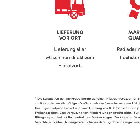
LIEFERUNG
MAR
VOR ORT
QUAL
Lieferung aller
Radlader 
Maschinen direkt zum
höchster 
Einsatzort.
* Die Kalkulation der Ab-Preise beruht auf einer 1-Tagesmietdauer für
zuzüglich der jeweils gültigen MwSt. sowie der Versicherung von 7 % d
Der Tagesmietpreis basiert auf einer Nutzung von 8 Betriebsstunden je
Preisanpassung. Eine Vergütung von Minderstunden erfolgt nicht. Für 
Rückgabeprotokoll ist Bestandteil des Mietvertrages. Die täglichen Wa
Verschleiss, Reifen, Anbaugeräte, Schäden durch grob fahrlässiger oder