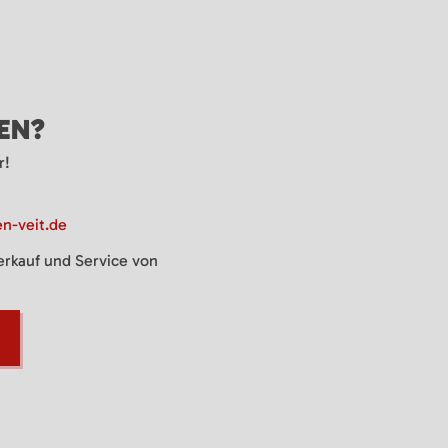
GEN?
r!
n-veit.de
Verkauf und Service von