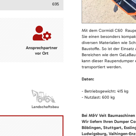
695
Mit dem Cormidi C60 Raup
Sie einen besonders kompa
diversen Materialien wie Sc
Ansprechpartner
Baustoffe. So ist der Einsat
vor Ort
Bereichen wie dem GaLaBau
kann dieser Raupendumper e
transportiert werden.
Daten:
- Betriebsgewicht: 415 kg
- Nutzlast: 600 kg
Landschaftsbau
Bei M&V Veit Baumaschinen 
Wir liefern Ihren Dumper Co
Böblingen, Stuttgart, Esslin
Ludwigsburg, Vaihingen-Enz