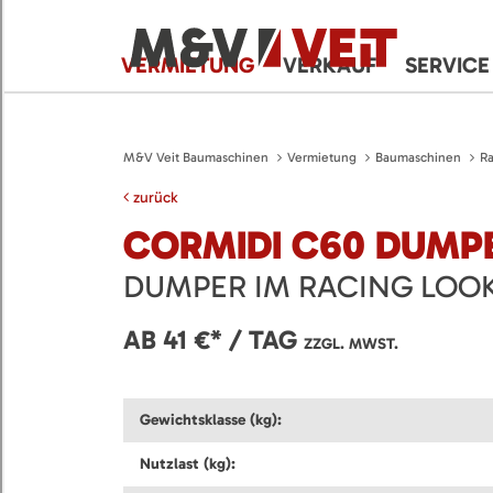
VERMIETUNG
VERKAUF
SERVICE
M&V Veit Baumaschinen
Vermietung
Baumaschinen
Ra
zurück
CORMIDI C60 DUMP
DUMPER IM RACING LOO
AB 41 €* / TAG
ZZGL. MWST.
Gewichtsklasse (kg):
Nutzlast (kg):