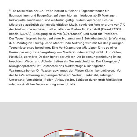
* Die Kalkulation der Ab-Preise beruht auf einer 1-Tagesmietdauer für
Baumaschinen und Baugeräte, auf einer Monatsmietdauer ab 20 Miettagen.
Individuelle Konditionen sind weiterhin gültig. Zudem verstehen sich die
Mietpreise zuzüglich der jeweils gültigen MwSt. sowie der Versicherung von 7 %
der Mietsumme und eventuell anfallender Kosten für Kraftstoff (Diesel 2,12€/L,
Benzin 2,30€/L), Reinigung ab 15 min (60€/Stunde) und Maut für Transport.
Der Tagesmietpreis basiert auf einer Nutzung von 8 Betriebsstunden je Werktag,
d. h. Montag bis Freitag. Jede Mehrstunde Nutzung wird mit 1/8 des jeweiligen
Tagesmietpreises berechnet. Eine Verkürzung der Mietdauer führt zu einer
Preisanpassung. Eine Vergütung von Minderstunden erfolgt nicht. Für Reifen,
Plattfüße, zerstörte Decken haftet der Mieter. Die Bedienungsanleitung ist zu
beachten. Mieter und Abholer haften als Gesamtschuldner. Das Übergabe- /
Rückgabeprotokoll ist Bestandteil des Mietvertrages. Die täglichen
Wartungsarbeiten Öl, Wasser usw. muss der Mieter täglich kontrollieren. Von
der MB-Versicherung sind ausgeschlossen: Verlust, Diebstahl, zufälliger
Untergang, Verschleiss, Reifen, Anbaugeräte, Schäden durch grob fahrlässiger
oder vorsätzlicher Verursachung eines Unfalls.