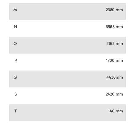
M
2380 mm
N
3968 mm
O
5162 mm
P
1700 mm
Q
4430mm
S
2420 mm
T
140 mm