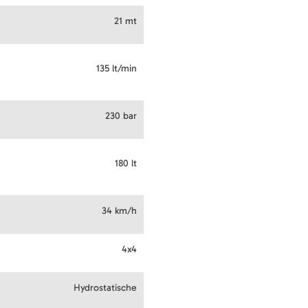
21 mt
135 lt/min
230 bar
180 lt
34 km/h
4x4
Hydrostatische