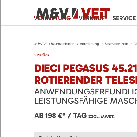
VERMIETUNG
VERKAUF
SERVICE
M&V Veit Baumaschinen
Vermietung
Baumaschinen
Ra
zurück
DIECI PEGASUS 45.2
ROTIERENDER TELE
ANWENDUNGSFREUNDLI
LEISTUNGSFÄHIGE MASC
AB 198 €* / TAG
ZZGL. MWST.