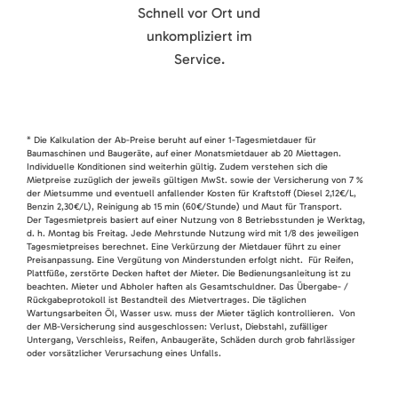
Schnell vor Ort und
unkompliziert im
Service.
* Die Kalkulation der Ab-Preise beruht auf einer 1-Tagesmietdauer für
Baumaschinen und Baugeräte, auf einer Monatsmietdauer ab 20 Miettagen.
Individuelle Konditionen sind weiterhin gültig. Zudem verstehen sich die
Mietpreise zuzüglich der jeweils gültigen MwSt. sowie der Versicherung von 7 %
der Mietsumme und eventuell anfallender Kosten für Kraftstoff (Diesel 2,12€/L,
Benzin 2,30€/L), Reinigung ab 15 min (60€/Stunde) und Maut für Transport.
Der Tagesmietpreis basiert auf einer Nutzung von 8 Betriebsstunden je Werktag,
d. h. Montag bis Freitag. Jede Mehrstunde Nutzung wird mit 1/8 des jeweiligen
Tagesmietpreises berechnet. Eine Verkürzung der Mietdauer führt zu einer
Preisanpassung. Eine Vergütung von Minderstunden erfolgt nicht. Für Reifen,
Plattfüße, zerstörte Decken haftet der Mieter. Die Bedienungsanleitung ist zu
beachten. Mieter und Abholer haften als Gesamtschuldner. Das Übergabe- /
Rückgabeprotokoll ist Bestandteil des Mietvertrages. Die täglichen
Wartungsarbeiten Öl, Wasser usw. muss der Mieter täglich kontrollieren. Von
der MB-Versicherung sind ausgeschlossen: Verlust, Diebstahl, zufälliger
Untergang, Verschleiss, Reifen, Anbaugeräte, Schäden durch grob fahrlässiger
oder vorsätzlicher Verursachung eines Unfalls.