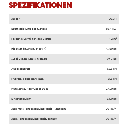
SPEZIFIKATIONEN
Motor
D3.3H
Bruttoleistung des Motors
55,4
kW
Fassungsvermögen des Löffels
1,2
m³
Kipplast (ISO/DIS 14397-1)
4.350
kg
...bei vollem Lenkeinschlag
40
Grad
Ausbrechkraft
60,5
kN
Hydraulik-Hubkraft, max.
61,5
kN
Nutzlast auf der Gabel 80 %
2.600
kg
Einsatzgewicht
6.100
kg
Maximale Fahrgeschwindigkeit - langsam
20
km/h
Max. Fahrgeschwindigkeit, schnell
30
km/h