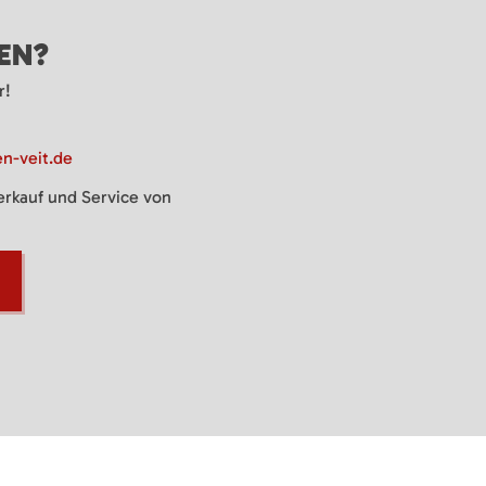
GEN?
r!
n-veit.de
Verkauf und Service von