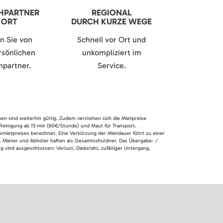
HPARTNER
REGIONAL
 ORT
DURCH KURZE WEGE
en Sie von
Schnell vor Ort und
sönlichen
unkompliziert im
partner.
Service.
nen sind weiterhin gültig. Zudem verstehen sich die Mietpreise
 Reinigung ab 15 min (60€/Stunde) und Maut für Transport.
smietpreises berechnet. Eine Verkürzung der Mietdauer führt zu einer
en. Mieter und Abholer haften als Gesamtschuldner. Das Übergabe- /
 sind ausgeschlossen: Verlust, Diebstahl, zufälliger Untergang,