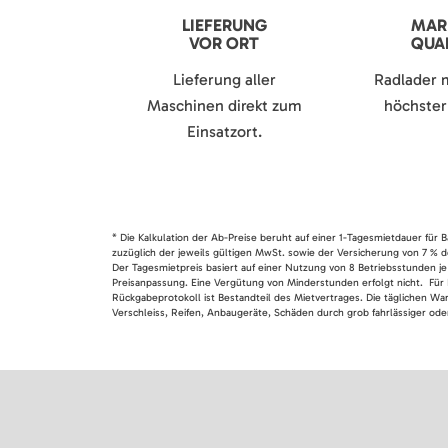
LIEFERUNG
MAR
VOR ORT
QUAL
Lieferung aller
Radlader 
Maschinen direkt zum
höchster 
Einsatzort.
* Die Kalkulation der Ab-Preise beruht auf einer 1-Tagesmietdauer für
zuzüglich der jeweils gültigen MwSt. sowie der Versicherung von 7 % d
Der Tagesmietpreis basiert auf einer Nutzung von 8 Betriebsstunden je
Preisanpassung. Eine Vergütung von Minderstunden erfolgt nicht. Für 
Rückgabeprotokoll ist Bestandteil des Mietvertrages. Die täglichen Wa
Verschleiss, Reifen, Anbaugeräte, Schäden durch grob fahrlässiger oder