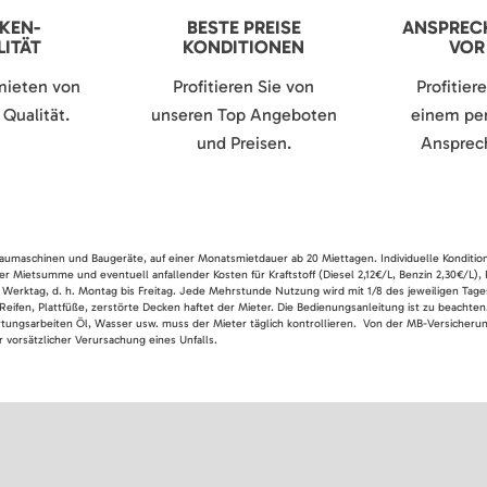
KEN-
BESTE PREISE
ANSPREC
ITÄT
KONDITIONEN
VOR
mieten von
Profitieren Sie von
Profitier
Qualität.
unseren Top Angeboten
einem per
und Preisen.
Ansprech
 Baumaschinen und Baugeräte, auf einer Monatsmietdauer ab 20 Miettagen. Individuelle Konditio
er Mietsumme und eventuell anfallender Kosten für Kraftstoff (Diesel 2,12€/L, Benzin 2,30€/L),
 Werktag, d. h. Montag bis Freitag. Jede Mehrstunde Nutzung wird mit 1/8 des jeweiligen Tage
Reifen, Plattfüße, zerstörte Decken haftet der Mieter. Die Bedienungsanleitung ist zu beacht
rtungsarbeiten Öl, Wasser usw. muss der Mieter täglich kontrollieren. Von der MB-Versicherung
 vorsätzlicher Verursachung eines Unfalls.