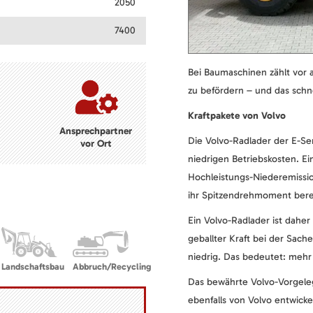
2050
7400
Bei Baumaschinen zählt vor a
zu befördern – und das schne
Kraftpakete von Volvo
Ansprechpartner
Die Volvo-Radlader der E-Se
vor Ort
niedrigen Betriebskosten. Ei
Hochleistungs-Niederemissi
ihr Spitzendrehmoment berei
Ein Volvo-Radlader ist daher
geballter Kraft bei der Sach
niedrig. Das bedeutet: mehr 
Landschaftsbau
Abbruch/Recycling
Das bewährte Volvo-Vorgeleg
ebenfalls von Volvo entwick