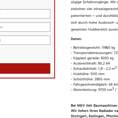
zügige Schaltvorgänge. Mit 
zwischen vier einsatzgerech
patentierten – und durchbli
sich durch hohe Ausbrech- un
gesamten Hubbereich ausze
Daten:
- Betriebsgewicht: 11960 kg
- Transportabmessungen: 73
- Kipplast gerade: 8200 kg
- Ausbrechkraft: 80,2 kN
3
- Schaufelinhalt: 1,9 - 2,3 m
- Hubhöhe: 5110 mm
- Schütthöhe: 2800 mm
- Fahrgeschwindigkeit: 46 k
3
- Motorleistung: 5700 cm
/ 
Bei M&V Veit Baumaschinen 
Wir liefern Ihren Radlader n
Stuttgart, Esslingen, Pforz