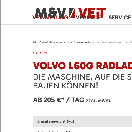
VERMIETUNG
VERKAUF
SERVICE
M&V Veit Baumaschinen
Vermietung
Baumaschinen
Ra
zurück
VOLVO L60G RADLA
DIE MASCHINE, AUF DIE 
BAUEN KÖNNEN!
AB 205 €* / TAG
ZZGL. MWST.
Einsatzgewicht (kg):