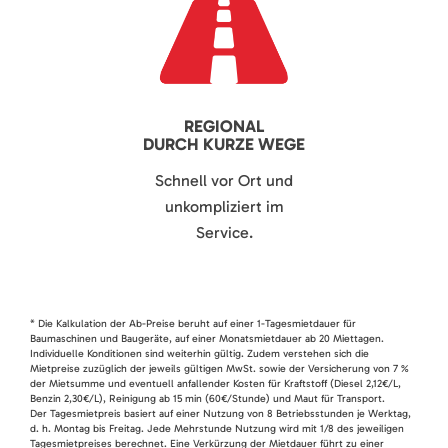
REGIONAL
DURCH KURZE WEGE
Schnell vor Ort und
unkompliziert im
Service.
* Die Kalkulation der Ab-Preise beruht auf einer 1-Tagesmietdauer für
Baumaschinen und Baugeräte, auf einer Monatsmietdauer ab 20 Miettagen.
Individuelle Konditionen sind weiterhin gültig. Zudem verstehen sich die
Mietpreise zuzüglich der jeweils gültigen MwSt. sowie der Versicherung von 7 %
der Mietsumme und eventuell anfallender Kosten für Kraftstoff (Diesel 2,12€/L,
Benzin 2,30€/L), Reinigung ab 15 min (60€/Stunde) und Maut für Transport.
Der Tagesmietpreis basiert auf einer Nutzung von 8 Betriebsstunden je Werktag,
d. h. Montag bis Freitag. Jede Mehrstunde Nutzung wird mit 1/8 des jeweiligen
Tagesmietpreises berechnet. Eine Verkürzung der Mietdauer führt zu einer