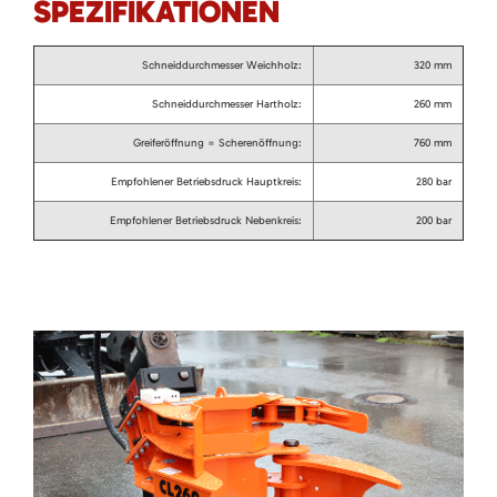
SPEZIFIKATIONEN
Schneiddurchmesser Weichholz:
320 mm
Schneiddurchmesser Hartholz:
260 mm
Greiferöffnung = Scherenöffnung:
760 mm
Empfohlener Betriebsdruck Hauptkreis:
280 bar
Empfohlener Betriebsdruck Nebenkreis:
200 bar