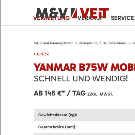
VERMIETUNG
VERKAUF
SERVICE
M&V Veit Baumaschinen
Vermietung
Baumaschinen
Ra
zurück
YANMAR B75W MOB
SCHNELL UND WENDIG!
AB 145 €* / TAG
ZZGL. MWST.
Gewichtsklasse (kg):
Gesamtbreite (mm):