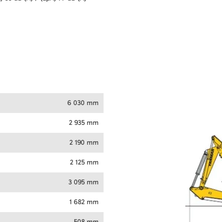
6 030 mm
2 935 mm
2 190 mm
2 125 mm
3 095 mm
1 682 mm
508 mm