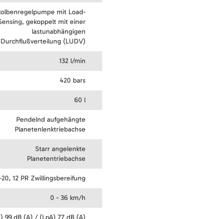
kolbenregelpumpe mit Load-
Sensing, gekoppelt mit einer
lastunabhängigen
Durchflußverteilung (LUDV)
132 l/min
420 bars
60 l
Pendelnd aufgehängte
Planetenlenktriebachse
Starr angelenkte
Planetentriebachse
-20, 12 PR Zwillingsbereifung
0 - 36 km/h
 99 dB (A) / (LpA) 77 dB (A)