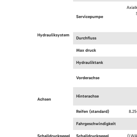
Axial
Servicepumpe
Hydrauliksystem
Durchfluss
Max druck
Hydrauliktank
Vorderachse
Hinterachse
Achsen
Reifen (standard)
8.25
Fahrgeschwindigkeit
Schalldruckpegel
Schalldruckpegel
(LWA)