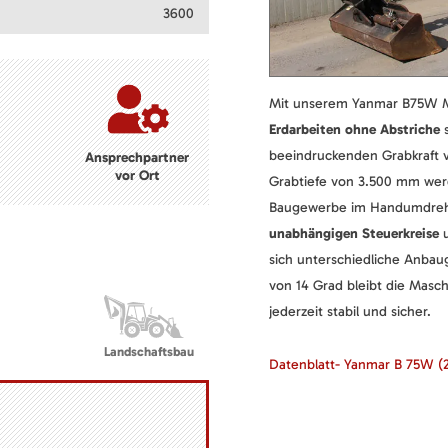
3600
Mit unserem Yanmar B75W M
Erdarbeiten ohne Abstriche
s
beeindruckenden Grabkraft 
Ansprechpartner
vor Ort
Grabtiefe von 3.500 mm werd
Baugewerbe im Handumdrehe
unabhängigen Steuerkreise
u
sich unterschiedliche Anbau
von 14 Grad bleibt die Masc
jederzeit stabil und sicher.
Landschaftsbau
Datenblatt- Yanmar B 75W
(