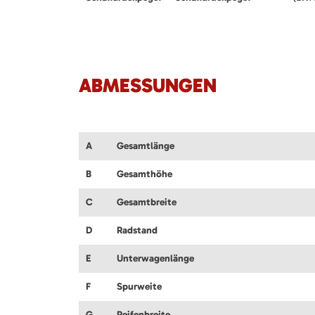
ABMESSUNGEN
A
Gesamtlänge
B
Gesamthöhe
C
Gesamtbreite
D
Radstand
E
Unterwagenlänge
F
Spurweite
G
Reifenbreite