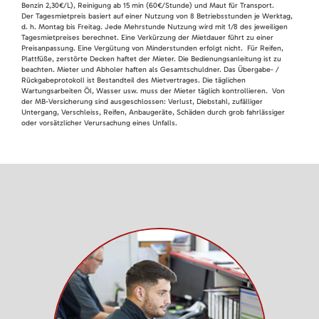
Benzin 2,30€/L), Reinigung ab 15 min (60€/Stunde) und Maut für Transport.
Der Tagesmietpreis basiert auf einer Nutzung von 8 Betriebsstunden je Werktag,
d. h. Montag bis Freitag. Jede Mehrstunde Nutzung wird mit 1/8 des jeweiligen
Tagesmietpreises berechnet. Eine Verkürzung der Mietdauer führt zu einer
Preisanpassung. Eine Vergütung von Minderstunden erfolgt nicht. Für Reifen,
Plattfüße, zerstörte Decken haftet der Mieter. Die Bedienungsanleitung ist zu
beachten. Mieter und Abholer haften als Gesamtschuldner. Das Übergabe- /
Rückgabeprotokoll ist Bestandteil des Mietvertrages. Die täglichen
Wartungsarbeiten Öl, Wasser usw. muss der Mieter täglich kontrollieren. Von
der MB-Versicherung sind ausgeschlossen: Verlust, Diebstahl, zufälliger
Untergang, Verschleiss, Reifen, Anbaugeräte, Schäden durch grob fahrlässiger
oder vorsätzlicher Verursachung eines Unfalls.