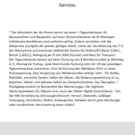
Service.
* Die Kalkulation der Ab-Preise beruht auf einer 1-Tagesmietdauer für
Baumaschinen und Baugeräte, auf einer Monatsmietdauer ab 20 Miettagen.
Individuelle Konditionen sind weiterhin gültig. Zudem verstehen sich die
Mietpreise zuzüglich der jeweils gültigen MwSt. sowie der Versicherung von 7 %
der Mietsumme und eventuell anfallender Kosten für Kraftstoff (Diesel 2,12€/L,
Benzin 2,30€/L), Reinigung ab 15 min (60€/Stunde) und Maut für Transport.
Der Tagesmietpreis basiert auf einer Nutzung von 8 Betriebsstunden je Werktag,
d. h. Montag bis Freitag. Jede Mehrstunde Nutzung wird mit 1/8 des jeweiligen
Tagesmietpreises berechnet. Eine Verkürzung der Mietdauer führt zu einer
Preisanpassung. Eine Vergütung von Minderstunden erfolgt nicht. Für Reifen,
Plattfüße, zerstörte Decken haftet der Mieter. Die Bedienungsanleitung ist zu
beachten. Mieter und Abholer haften als Gesamtschuldner. Das Übergabe- /
Rückgabeprotokoll ist Bestandteil des Mietvertrages. Die täglichen
Wartungsarbeiten Öl, Wasser usw. muss der Mieter täglich kontrollieren. Von
der MB-Versicherung sind ausgeschlossen: Verlust, Diebstahl, zufälliger
Untergang, Verschleiss, Reifen, Anbaugeräte, Schäden durch grob fahrlässiger
oder vorsätzlicher Verursachung eines Unfalls.