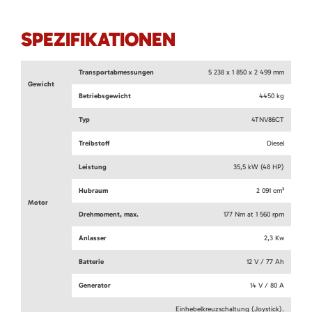
SPEZIFIKATIONEN
Transportabmessungen
5 238 x 1 850 x 2 499 mm
Gewicht
Betriebsgewicht
4450 kg
Typ
4TNV86CT
Treibstoff
Diesel
Leistung
35,5 kW (48 HP)
Hubraum
2 091 cm³
Motor
Drehmoment, max.
177 Nm at 1 560 rpm
Anlasser
2,3 Kw
Batterie
12 V / 77 Ah
Generator
14 V / 80 A
Einhebelkreuzschaltung (Joystick).