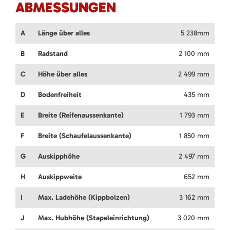
ABMESSUNGEN
A
Länge über alles
5 238mm
B
Radstand
2 100 mm
C
Höhe über alles
2 499 mm
D
Bodenfreiheit
435 mm
E
Breite (Reifenaussenkante)
1 793 mm
F
Breite (Schaufelaussenkante)
1 850 mm
G
Auskipphöhe
2 497 mm
H
Auskippweite
652 mm
I
Max. Ladehöhe (Kippbolzen)
3 162 mm
J
Max. Hubhöhe (Stapeleinrichtung)
3 020 mm