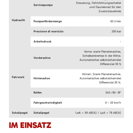
Steuerung, Fahrtrichtungsschalter
Servicepumpe
und Daumenrad für den
Zusatzsteuerkreis
Hydraulik
Pumpenfördermenge
63 l/min
Pressione di esercizio
250 bar
Arbeitsdruck
-
Vorne: starre Planetenachse,
Scheibenbremse in der Mitte.
Vorderachse
Automatisches selbstsicherndes
Differenzial 35 %
Hinten: Starre Planetenachse.
Fahrwerk
Hinterachse
Automatisches selbstsicherndes
Differenzial 35 %.
Reifen
340 /80 -18”
Fahrgeschwindigkeit
0 – 20 km/h
Schallpegel
Schallpegel
LwA = 101 dB(A) / LpA = 78 dB(A)
IM EINSATZ