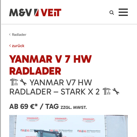
Radlader
zurück
YANMAR V 7 HW
RADLADER
🏗️🔧 YANMAR V7 HW
RADLADER – STARK X 2 🏗️🔧
AB 69 €* / TAG
ZZGL. MWST.