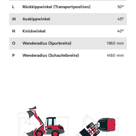
L
Rückkippwinkel (Transportposition)
50°
M
Auskippwinkel
45°
N
Knickwinkel
40°
O
Wenderadius (Spurbreite)
1960 mm
P
Wenderadius (Schaufelbreite)
4160 mm