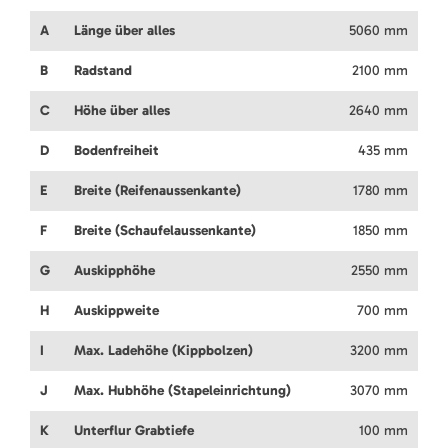
A
Länge über alles
5060 mm
B
Radstand
2100 mm
C
Höhe über alles
2640 mm
D
Bodenfreiheit
435 mm
E
Breite (Reifenaussenkante)
1780 mm
F
Breite (Schaufelaussenkante)
1850 mm
G
Auskipphöhe
2550 mm
H
Auskippweite
700 mm
I
Max. Ladehöhe (Kippbolzen)
3200 mm
J
Max. Hubhöhe (Stapeleinrichtung)
3070 mm
K
Unterflur Grabtiefe
100 mm