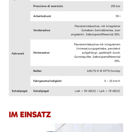
Pressione di esercizio
250 bar
Arbeitsdruck
55 l
Planetentriebachse, mit integrierter
Vorderachse
Scheiben-Zentralbremse, starr
angelenkt. Selbstsperrdifferential 35%.
Planetentriebachse mit integriertem
Untersetzungsgetriebe, pendelnd
Hinterachse
aufgehängt, gedämpft durch
Fahrwerk
Gummipuffer. Selbstsperrdifferential
35%.
Reifen
405/70 R 18 SPT9 Dunlop
Fahrgeschwindigkeit
0 – 20 km/h
Schallpegel
Schallpegel
LwA = 101 dB(A) / LpA = 78 dB(A)
IM EINSATZ