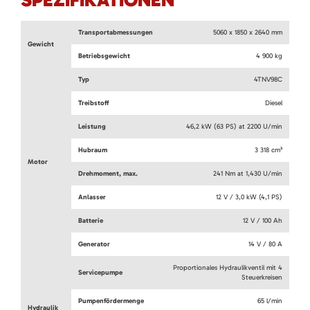
Transportabmessungen
5060 x 1850 x 2640 mm
Gewicht
Betriebsgewicht
4 900 kg
Typ
4TNV98C
Treibstoff
Diesel
Leistung
46,2 kW (63 PS) at 2200 U/min
Hubraum
3 318 cm³
Motor
Drehmoment, max.
241 Nm at 1,430 U/min
Anlasser
12 V / 3,0 kW (4,1 PS)
Batterie
12 V / 100 Ah
Generator
14 V / 80 A
Proportionales Hydraulikventil mit 4
Servicepumpe
Steuerkreisen
Pumpenfördermenge
65 l/min
Hydraulik