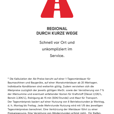
REGIONAL
DURCH KURZE WEGE
Schnell vor Ort und
unkompliziert im
Service.
* Die Kalkulation der Ab-Preise beruht auf einer 1-Tagesmietdauer für
Baumaschinen und Baugeräte, auf einer Monatsmietdauer ab 20 Miettagen.
Individuelle Konditionen sind weiterhin gültig. Zudem verstehen sich die
Mietpreise zuzüglich der jeweils gültigen MwSt. sowie der Versicherung von 7 %
der Mietsumme und eventuell anfallender Kosten für Kraftstoff (Diesel 2,12€/L,
Benzin 2,30€/L), Reinigung ab 15 min (60€/Stunde) und Maut für Transport.
Der Tagesmietpreis basiert auf einer Nutzung von 8 Betriebsstunden je Werktag,
d. h. Montag bis Freitag. Jede Mehrstunde Nutzung wird mit 1/8 des jeweiligen
Tagesmietpreises berechnet. Eine Verkürzung der Mietdauer führt zu einer
Preisanpassung. Eine Vergütung von Minderstunden erfolgt nicht. Für Reifen,