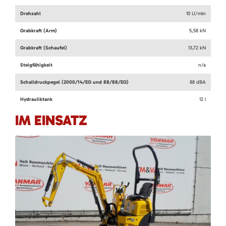
Drehzahl
10 U/min
Grabkraft (Arm)
5,58 kN
Grabkraft (Schaufel)
13,72 kN
Steigfähigkeit
n/a
Schalldruckpegel (2000/14/EG und 88/88/EG)
88 dBA
Hydrauliktank
12 l
IM EINSATZ