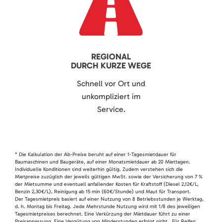
REGIONAL
DURCH KURZE WEGE
Schnell vor Ort und
unkompliziert im
Service.
* Die Kalkulation der Ab-Preise beruht auf einer 1-Tagesmietdauer für
Baumaschinen und Baugeräte, auf einer Monatsmietdauer ab 20 Miettagen.
Individuelle Konditionen sind weiterhin gültig. Zudem verstehen sich die
Mietpreise zuzüglich der jeweils gültigen MwSt. sowie der Versicherung von 7 %
der Mietsumme und eventuell anfallender Kosten für Kraftstoff (Diesel 2,12€/L,
Benzin 2,30€/L), Reinigung ab 15 min (60€/Stunde) und Maut für Transport.
Der Tagesmietpreis basiert auf einer Nutzung von 8 Betriebsstunden je Werktag,
d. h. Montag bis Freitag. Jede Mehrstunde Nutzung wird mit 1/8 des jeweiligen
Tagesmietpreises berechnet. Eine Verkürzung der Mietdauer führt zu einer
Preisanpassung. Eine Vergütung von Minderstunden erfolgt nicht. Für Reifen,