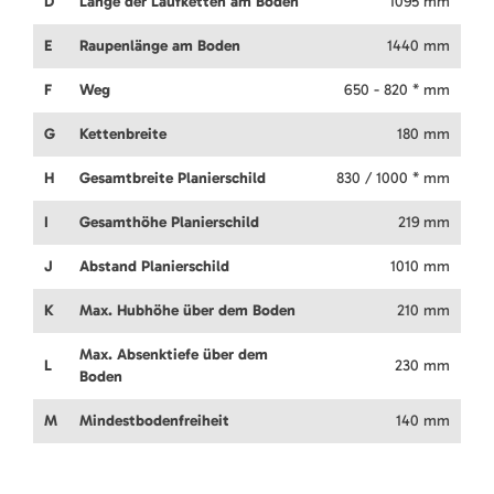
D
Länge der Laufketten am Boden
1095 mm
E
Raupenlänge am Boden
1440 mm
F
Weg
650 - 820 * mm
G
Kettenbreite
180 mm
H
Gesamtbreite Planierschild
830 / 1000 * mm
I
Gesamthöhe Planierschild
219 mm
J
Abstand Planierschild
1010 mm
K
Max. Hubhöhe über dem Boden
210 mm
Max. Absenktiefe über dem
L
230 mm
Boden
M
Mindestbodenfreiheit
140 mm