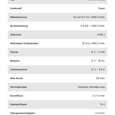
Kraftstoff
Diesel
Nettoleistung
9.2 kw/12.5 PS /2000 U/Min
Bruttoleistung
9.3 kW / 2000 U/Min
Hubraum
0.854 l
Maximales Drehmoment
52 N.m./1600 U/min
Starter
12 V - 1.1 kW
Batterie
12 V - 36 Ah
Lichtmaschine
14 V – 8.5 A
Max druck
210 bars
Servicepumpe
Doppelte Verstellpumpe
Durchfluss
2 x 11 l/min
Hydrauliktank
7.4 l
Fahrgeschwindigkeit
2.1 km/h