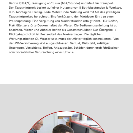
Benzin 2,30€/L), Reinigung ab 15 min (60€/Stunde) und Maut für Transport.
Der Tagesmietpreis basiert auf einer Nutzung von 8 Betriebsstunden je Werktag,
d. h. Montag bis Freitag. Jede Mehrstunde Nutzung wird mit 1/8 des jeweiligen
Tagesmietpreises berechnet. Eine Verkürzung der Mietdauer führt zu einer
Preisanpassung. Eine Vergütung von Minderstunden erfolgt nicht. Für Reifen,
Plattfüße, zerstörte Decken haftet der Mieter. Die Bedienungsanleitung ist zu
beachten. Mieter und Abholer haften als Gesamtschuldner. Das Übergabe- /
Rückgabeprotokoll ist Bestandteil des Mietvertrages. Die täglichen
Wartungsarbeiten Öl, Wasser usw. muss der Mieter täglich kontrollieren. Von
der MB-Versicherung sind ausgeschlossen: Verlust, Diebstahl, zufälliger
Untergang, Verschleiss, Reifen, Anbaugeräte, Schäden durch grob fahrlässiger
oder vorsätzlicher Verursachung eines Unfalls.