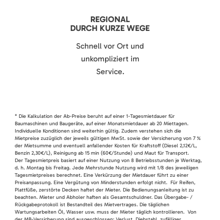
REGIONAL
DURCH KURZE WEGE
Schnell vor Ort und
unkompliziert im
Service.
* Die Kalkulation der Ab-Preise beruht auf einer 1-Tagesmietdauer für
Baumaschinen und Baugeräte, auf einer Monatsmietdauer ab 20 Miettagen.
Individuelle Konditionen sind weiterhin gültig. Zudem verstehen sich die
Mietpreise zuzüglich der jeweils gültigen MwSt. sowie der Versicherung von 7 %
der Mietsumme und eventuell anfallender Kosten für Kraftstoff (Diesel 2,12€/L,
Benzin 2,30€/L), Reinigung ab 15 min (60€/Stunde) und Maut für Transport.
Der Tagesmietpreis basiert auf einer Nutzung von 8 Betriebsstunden je Werktag,
d. h. Montag bis Freitag. Jede Mehrstunde Nutzung wird mit 1/8 des jeweiligen
Tagesmietpreises berechnet. Eine Verkürzung der Mietdauer führt zu einer
Preisanpassung. Eine Vergütung von Minderstunden erfolgt nicht. Für Reifen,
Plattfüße, zerstörte Decken haftet der Mieter. Die Bedienungsanleitung ist zu
beachten. Mieter und Abholer haften als Gesamtschuldner. Das Übergabe- /
Rückgabeprotokoll ist Bestandteil des Mietvertrages. Die täglichen
Wartungsarbeiten Öl, Wasser usw. muss der Mieter täglich kontrollieren. Von
der MB-Versicherung sind ausgeschlossen: Verlust, Diebstahl, zufälliger