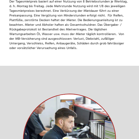
Der Tagesmietpreis basiert auf einer Nutzung von 8 Betriebsstunden je Werktag,
d. h. Montag bis Freitag. Jede Mehrstunde Nutzung wird mit 1/8 des jeweiligen
Tagesmietpreises berechnet. Eine Verkürzung der Mietdauer führt zu einer
Preisanpassung. Eine Vergütung von Minderstunden erfolgt nicht. Für Reifen,
Plattfüße, zerstörte Decken haftet der Mieter. Die Bedienungsanleitung ist zu
beachten. Mieter und Abholer haften als Gesamtschuldner. Das Übergabe- /
Rückgabeprotokoll ist Bestandteil des Mietvertrages. Die täglichen
Wartungsarbeiten Öl, Wasser usw. muss der Mieter täglich kontrollieren. Von
der MB-Versicherung sind ausgeschlossen: Verlust, Diebstahl, zufälliger
Untergang, Verschleiss, Reifen, Anbaugeräte, Schäden durch grob fahrlässiger
oder vorsätzlicher Verursachung eines Unfalls.