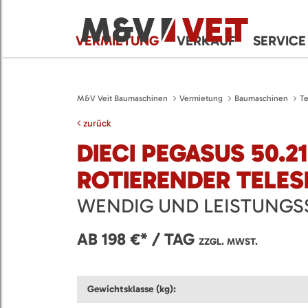
VERMIETUNG
VERKAUF
SERVICE
M&V Veit Baumaschinen
Vermietung
Baumaschinen
Te
zurück
DIECI PEGASUS 50.21
ROTIERENDER TELE
WENDIG UND LEISTUNGS
AB 198 €* / TAG
ZZGL. MWST.
Gewichtsklasse (kg):