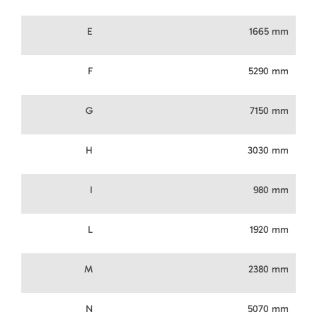
E
1665 mm
F
5290 mm
G
7150 mm
H
3030 mm
I
980 mm
L
1920 mm
M
2380 mm
N
5070 mm