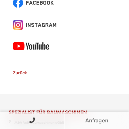
Zurück
SPEZIALIST FÜR BAUMASCHINEN
Anfragen
M&V Veit Baumaschinen eGbR