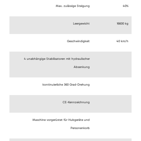
Max. zulässige Steigung
40%
Leergewicht
16600 kg
Geschwindigkeit
40 km/h
4 unabhängige Stabilisatoren mit hydraulischer
Absenkung
kontinuierliche 360 Grad-Drehung
CE-Kennzeichnung
Maschine vorgerüstet für Hubgeräte und
Personenkorb