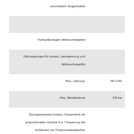
automatisch eingeschaltet
Hydraulikanlagen Verbrauchergeräte
Zahnradpumpe für hydraul. Servolenkung und
Verbrauchergeräte
Max. Leistung:
135 l/min
Max. Betriebsdruck
230 bar
Servogesteuertes hydraul. Steuerventil mit
proportionalem Joystick 5 in 1 Steuerung des
Auffahrens mit Potentiometerrädchen