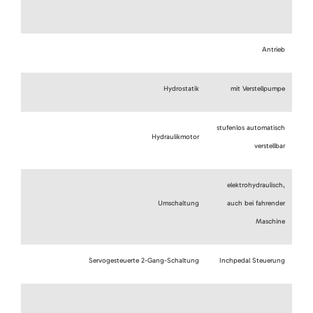
Antrieb
Hydrostatik
mit Verstellpumpe
stufenlos automatisch
Hydraulikmotor
verstellbar
elektrohydraulisch,
Umschaltung
auch bei fahrender
Maschine
Servogesteuerte 2-Gang-Schaltung
Inchpedal Steuerung