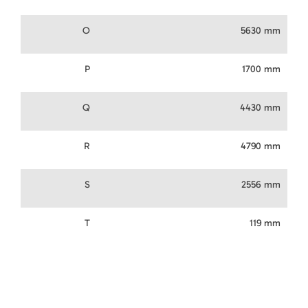
O
5630 mm
P
1700 mm
Q
4430 mm
R
4790 mm
S
2556 mm
T
119 mm