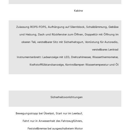
Kabine
Zulassung ROPS-FOPS, Aufhängung auf Silentblock, Schalldämmung, Gebläse
und Heizung, Dach und Rückfenster zum Öffnen, Doppeltür mit Öffnung im
oberen Teil, verstellbarer Sitz mit Sicherheitsgurt, Vorrüstung für Autoradio,
verstellbares Lenkrad
Instrumentenbrett: Ladeanzeige mit LED, Drehzahlmesser, Wasserthermometer,
Kraftstofffüllstandsanzeige, Kontrolllampen Wassertemperatur und Öl
Sicherheitsvorrichtungen
Bewegungsstopp bei Überlast, Start nur im Leerlauf,
Fahrt nur in Anwesenheit des Fahrzeugführers,
Feststellbremse bei ausgeschaltetem Motor