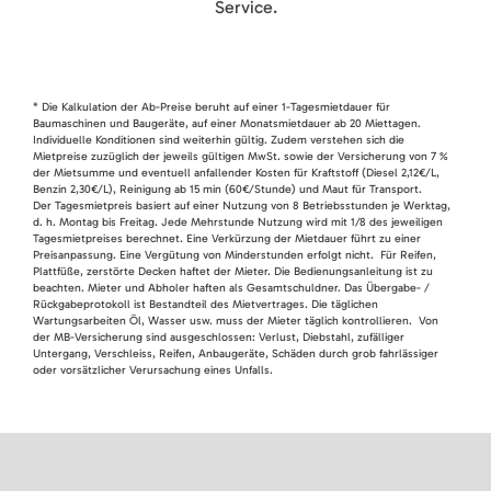
Service.
* Die Kalkulation der Ab-Preise beruht auf einer 1-Tagesmietdauer für
Baumaschinen und Baugeräte, auf einer Monatsmietdauer ab 20 Miettagen.
Individuelle Konditionen sind weiterhin gültig. Zudem verstehen sich die
Mietpreise zuzüglich der jeweils gültigen MwSt. sowie der Versicherung von 7 %
der Mietsumme und eventuell anfallender Kosten für Kraftstoff (Diesel 2,12€/L,
Benzin 2,30€/L), Reinigung ab 15 min (60€/Stunde) und Maut für Transport.
Der Tagesmietpreis basiert auf einer Nutzung von 8 Betriebsstunden je Werktag,
d. h. Montag bis Freitag. Jede Mehrstunde Nutzung wird mit 1/8 des jeweiligen
Tagesmietpreises berechnet. Eine Verkürzung der Mietdauer führt zu einer
Preisanpassung. Eine Vergütung von Minderstunden erfolgt nicht. Für Reifen,
Plattfüße, zerstörte Decken haftet der Mieter. Die Bedienungsanleitung ist zu
beachten. Mieter und Abholer haften als Gesamtschuldner. Das Übergabe- /
Rückgabeprotokoll ist Bestandteil des Mietvertrages. Die täglichen
Wartungsarbeiten Öl, Wasser usw. muss der Mieter täglich kontrollieren. Von
der MB-Versicherung sind ausgeschlossen: Verlust, Diebstahl, zufälliger
Untergang, Verschleiss, Reifen, Anbaugeräte, Schäden durch grob fahrlässiger
oder vorsätzlicher Verursachung eines Unfalls.