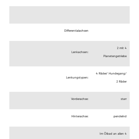
Differentialachsen
2 mit 4
Lenkachsen:
Planetengetriebe
4 Räder/ Hundegang/
Lenkungstypen:
2 Räder
Vorderachse:
starr
Hinterachse:
pendelnd
Im Ölbad an allen 4