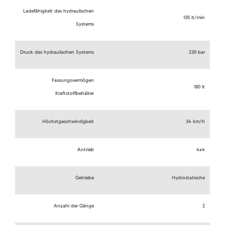
Ladefähigkeit des hydraulischen
135 lt/min
Systems
Druck des hydraulischen Systems
230 bar
Fassungsvermögen
180 lt
Kraftstoffbehälter
Höchstgeschwindigkeit
34 km/h
Antrieb
4x4
Getriebe
Hydrostatische
Anzahl der Gänge
2