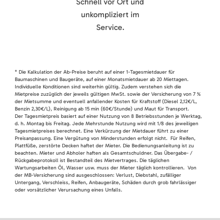
Schnell vor Ort und
unkompliziert im
Service.
* Die Kalkulation der Ab-Preise beruht auf einer 1-Tagesmietdauer für
Baumaschinen und Baugeräte, auf einer Monatsmietdauer ab 20 Miettagen.
Individuelle Konditionen sind weiterhin gültig. Zudem verstehen sich die
Mietpreise zuzüglich der jeweils gültigen MwSt. sowie der Versicherung von 7 %
der Mietsumme und eventuell anfallender Kosten für Kraftstoff (Diesel 2,12€/L,
Benzin 2,30€/L), Reinigung ab 15 min (60€/Stunde) und Maut für Transport.
Der Tagesmietpreis basiert auf einer Nutzung von 8 Betriebsstunden je Werktag,
d. h. Montag bis Freitag. Jede Mehrstunde Nutzung wird mit 1/8 des jeweiligen
Tagesmietpreises berechnet. Eine Verkürzung der Mietdauer führt zu einer
Preisanpassung. Eine Vergütung von Minderstunden erfolgt nicht. Für Reifen,
Plattfüße, zerstörte Decken haftet der Mieter. Die Bedienungsanleitung ist zu
beachten. Mieter und Abholer haften als Gesamtschuldner. Das Übergabe- /
Rückgabeprotokoll ist Bestandteil des Mietvertrages. Die täglichen
Wartungsarbeiten Öl, Wasser usw. muss der Mieter täglich kontrollieren. Von
der MB-Versicherung sind ausgeschlossen: Verlust, Diebstahl, zufälliger
Untergang, Verschleiss, Reifen, Anbaugeräte, Schäden durch grob fahrlässiger
oder vorsätzlicher Verursachung eines Unfalls.