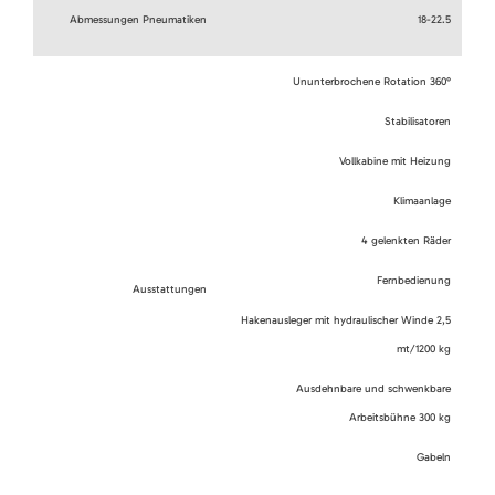
Abmessungen Pneumatiken
18-22.5
Ununterbrochene Rotation 360°
Stabilisatoren
Vollkabine mit Heizung
Klimaanlage
4 gelenkten Räder
Fernbedienung
Ausstattungen
Hakenausleger mit hydraulischer Winde 2,5
mt/1200 kg
Ausdehnbare und schwenkbare
Arbeitsbühne 300 kg
Gabeln