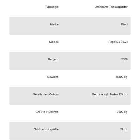
Typologie
Drehbarer Teleskoplader
Marke
Dieci
Modell
Pegasus 45.21
Baujahr
2006
Gewicht
16800 kg
Details des Motors
Deutz 4 cyl. Turbo 135 hp
Größte Hubkraft
4500 kg
Größte Hubgröße
21 mt