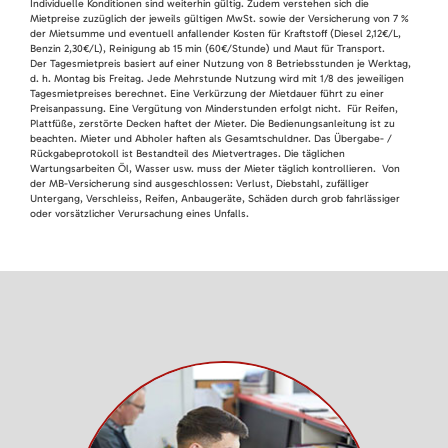
Individuelle Konditionen sind weiterhin gültig. Zudem verstehen sich die
Mietpreise zuzüglich der jeweils gültigen MwSt. sowie der Versicherung von 7 %
der Mietsumme und eventuell anfallender Kosten für Kraftstoff (Diesel 2,12€/L,
Benzin 2,30€/L), Reinigung ab 15 min (60€/Stunde) und Maut für Transport.
Der Tagesmietpreis basiert auf einer Nutzung von 8 Betriebsstunden je Werktag,
d. h. Montag bis Freitag. Jede Mehrstunde Nutzung wird mit 1/8 des jeweiligen
Tagesmietpreises berechnet. Eine Verkürzung der Mietdauer führt zu einer
Preisanpassung. Eine Vergütung von Minderstunden erfolgt nicht. Für Reifen,
Plattfüße, zerstörte Decken haftet der Mieter. Die Bedienungsanleitung ist zu
beachten. Mieter und Abholer haften als Gesamtschuldner. Das Übergabe- /
Rückgabeprotokoll ist Bestandteil des Mietvertrages. Die täglichen
Wartungsarbeiten Öl, Wasser usw. muss der Mieter täglich kontrollieren. Von
der MB-Versicherung sind ausgeschlossen: Verlust, Diebstahl, zufälliger
Untergang, Verschleiss, Reifen, Anbaugeräte, Schäden durch grob fahrlässiger
oder vorsätzlicher Verursachung eines Unfalls.