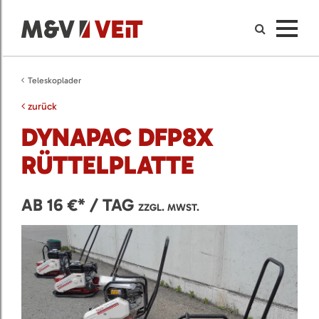
Teleskoplader
zurück
DYNAPAC DFP8X
RÜTTELPLATTE
AB 16 €* / TAG
ZZGL. MWST.