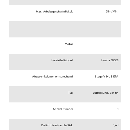
Max. Arbeitsgeschwindigkeit
25m/Min.
Motor
Hersteller/Modell
Honda GX160
Abgasemissionen entsprechend
Stage V & US EPA
Typ
Luftgekühlt, Benzin
Anzahl Zylinder
1
Kraftstoffverbrauch/Std.
1,4 l