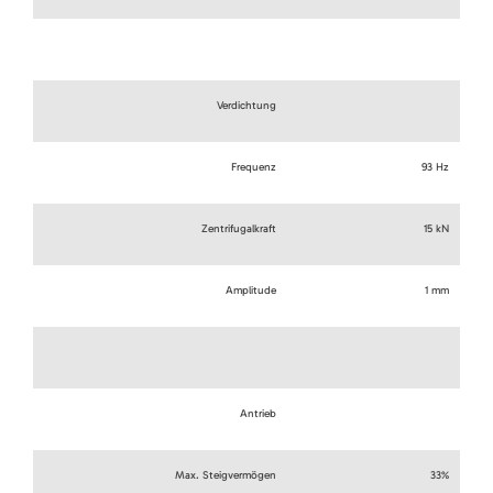
Verdichtung
Frequenz
93 Hz
Zentrifugalkraft
15 kN
Amplitude
1 mm
Antrieb
Max. Steigvermögen
33%