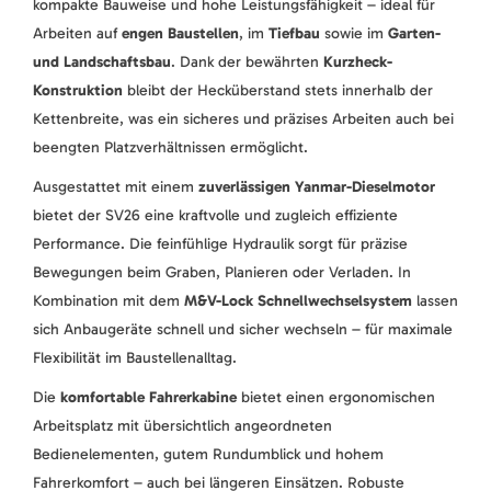
kompakte Bauweise und hohe Leistungsfähigkeit – ideal für
Arbeiten auf
engen Baustellen
, im
Tiefbau
sowie im
Garten-
und Landschaftsbau
. Dank der bewährten
Kurzheck-
Konstruktion
bleibt der Hecküberstand stets innerhalb der
Kettenbreite, was ein sicheres und präzises Arbeiten auch bei
beengten Platzverhältnissen ermöglicht.
Ausgestattet mit einem
zuverlässigen Yanmar-Dieselmotor
bietet der SV26 eine kraftvolle und zugleich effiziente
Performance. Die feinfühlige Hydraulik sorgt für präzise
Bewegungen beim Graben, Planieren oder Verladen. In
Kombination mit dem
M&V-Lock Schnellwechselsystem
lassen
sich Anbaugeräte schnell und sicher wechseln – für maximale
Flexibilität im Baustellenalltag.
Die
komfortable Fahrerkabine
bietet einen ergonomischen
Arbeitsplatz mit übersichtlich angeordneten
Bedienelementen, gutem Rundumblick und hohem
Fahrerkomfort – auch bei längeren Einsätzen. Robuste