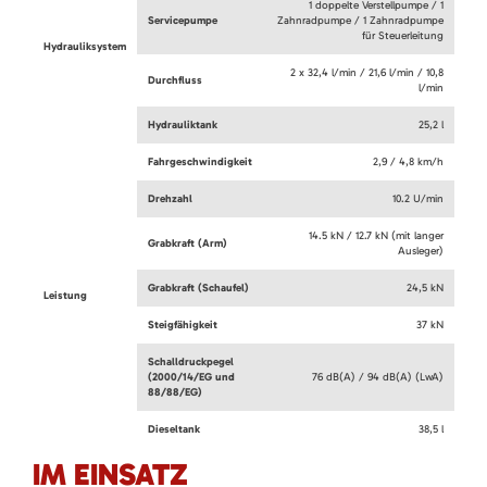
1 doppelte Verstellpumpe / 1
Servicepumpe
Zahnradpumpe / 1 Zahnradpumpe
für Steuerleitung
Hydrauliksystem
2 x 32,4 l/min / 21,6 l/min / 10,8
Durchfluss
l/min
Hydrauliktank
25,2 l
Fahrgeschwindigkeit
2,9 / 4,8 km/h
Drehzahl
10.2 U/min
14.5 kN / 12.7 kN (mit langer
Grabkraft (Arm)
Ausleger)
Grabkraft (Schaufel)
24,5 kN
Leistung
Steigfähigkeit
37 kN
Schalldruckpegel
(2000/14/EG und
76 dB(A) / 94 dB(A) (LwA)
88/88/EG)
Dieseltank
38,5 l
IM EINSATZ