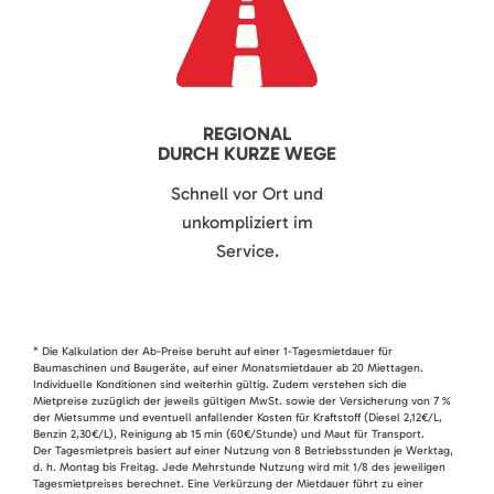
REGIONAL
DURCH KURZE WEGE
Schnell vor Ort und
unkompliziert im
Service.
* Die Kalkulation der Ab-Preise beruht auf einer 1-Tagesmietdauer für
Baumaschinen und Baugeräte, auf einer Monatsmietdauer ab 20 Miettagen.
Individuelle Konditionen sind weiterhin gültig. Zudem verstehen sich die
Mietpreise zuzüglich der jeweils gültigen MwSt. sowie der Versicherung von 7 %
der Mietsumme und eventuell anfallender Kosten für Kraftstoff (Diesel 2,12€/L,
Benzin 2,30€/L), Reinigung ab 15 min (60€/Stunde) und Maut für Transport.
Der Tagesmietpreis basiert auf einer Nutzung von 8 Betriebsstunden je Werktag,
d. h. Montag bis Freitag. Jede Mehrstunde Nutzung wird mit 1/8 des jeweiligen
Tagesmietpreises berechnet. Eine Verkürzung der Mietdauer führt zu einer