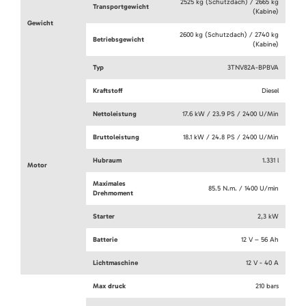
2525 kg (Schutzdach) / 2665 kg
Transportgewicht
(Kabine)
Gewicht
2600 kg (Schutzdach) / 2740 kg
Betriebsgewicht
(Kabine)
Typ
3TNV82A-BPBVA
Kraftstoff
Diesel
Nettoleistung
17.6 kW / 23.9 PS / 2400 U/Min
Bruttoleistung
18.1 kW / 24.8 PS / 2400 U/Min
Hubraum
1.331 l
Motor
Maximales
85.5 N.m. / 1400 U/min
Drehmoment
Starter
2,3 kW
Batterie
12 V – 56 Ah
Lichtmaschine
12 V - 40 A
Max druck
210 bars