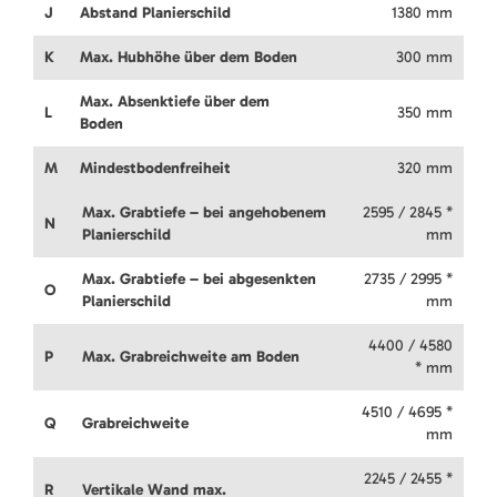
J
Abstand Planierschild
1380 mm
K
Max. Hubhöhe über dem Boden
300 mm
Max. Absenktiefe über dem
L
350 mm
Boden
M
Mindestbodenfreiheit
320 mm
Max. Grabtiefe – bei angehobenem
2595 / 2845 *
N
Planierschild
mm
Max. Grabtiefe – bei abgesenkten
2735 / 2995 *
O
Planierschild
mm
4400 / 4580
P
Max. Grabreichweite am Boden
* mm
4510 / 4695 *
Q
Grabreichweite
mm
2245 / 2455 *
R
Vertikale Wand max.