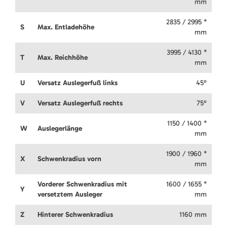
mm
2835 / 2995 *
S
Max. Entladehöhe
mm
3995 / 4130 *
T
Max. Reichhöhe
mm
U
Versatz Auslegerfuß links
45°
V
Versatz Auslegerfuß rechts
75°
1150 / 1400 *
W
Auslegerlänge
mm
1900 / 1960 *
X
Schwenkradius vorn
mm
Vorderer Schwenkradius mit
1600 / 1655 *
Y
versetztem Ausleger
mm
Z
Hinterer Schwenkradius
1160 mm