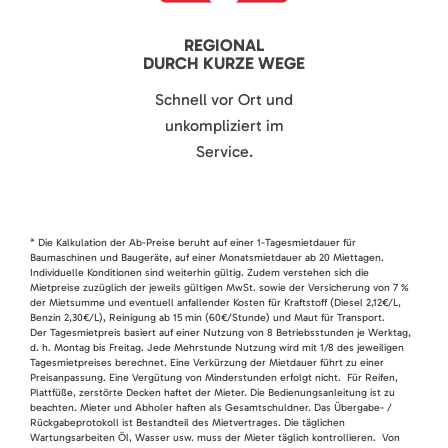
REGIONAL
DURCH KURZE WEGE
Schnell vor Ort und
unkompliziert im
Service.
* Die Kalkulation der Ab-Preise beruht auf einer 1-Tagesmietdauer für
Baumaschinen und Baugeräte, auf einer Monatsmietdauer ab 20 Miettagen.
Individuelle Konditionen sind weiterhin gültig. Zudem verstehen sich die
Mietpreise zuzüglich der jeweils gültigen MwSt. sowie der Versicherung von 7 %
der Mietsumme und eventuell anfallender Kosten für Kraftstoff (Diesel 2,12€/L,
Benzin 2,30€/L), Reinigung ab 15 min (60€/Stunde) und Maut für Transport.
Der Tagesmietpreis basiert auf einer Nutzung von 8 Betriebsstunden je Werktag,
d. h. Montag bis Freitag. Jede Mehrstunde Nutzung wird mit 1/8 des jeweiligen
Tagesmietpreises berechnet. Eine Verkürzung der Mietdauer führt zu einer
Preisanpassung. Eine Vergütung von Minderstunden erfolgt nicht. Für Reifen,
Plattfüße, zerstörte Decken haftet der Mieter. Die Bedienungsanleitung ist zu
beachten. Mieter und Abholer haften als Gesamtschuldner. Das Übergabe- /
Rückgabeprotokoll ist Bestandteil des Mietvertrages. Die täglichen
Wartungsarbeiten Öl, Wasser usw. muss der Mieter täglich kontrollieren. Von