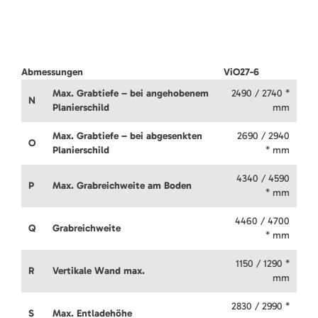
Abmessungen
ViO27-6
Max. Grabtiefe – bei angehobenem
2490 / 2740 *
N
Planierschild
mm
Max. Grabtiefe – bei abgesenkten
2690 / 2940
O
Planierschild
* mm
4340 / 4590
P
Max. Grabreichweite am Boden
* mm
4460 / 4700
Q
Grabreichweite
* mm
1150 / 1290 *
R
Vertikale Wand max.
mm
2830 / 2990 *
S
Max. Entladehöhe