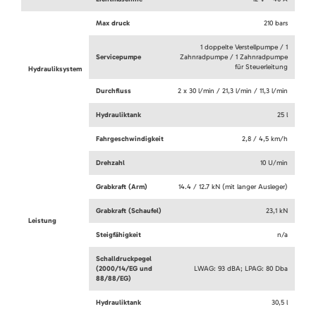
Max druck
210 bars
1 doppelte Verstellpumpe / 1
Servicepumpe
Zahnradpumpe / 1 Zahnradpumpe
für Steuerleitung
Hydrauliksystem
Durchfluss
2 x 30 l/min / 21,3 l/min / 11,3 l/min
Hydrauliktank
25 l
Fahrgeschwindigkeit
2,8 / 4,5 km/h
Drehzahl
10 U/min
Grabkraft (Arm)
14.4 / 12.7 kN (mit langer Ausleger)
Grabkraft (Schaufel)
23,1 kN
Leistung
Steigfähigkeit
n/a
Schalldruckpegel
(2000/14/EG und
LWAG: 93 dBA; LPAG: 80 Dba
88/88/EG)
Hydrauliktank
30,5 l