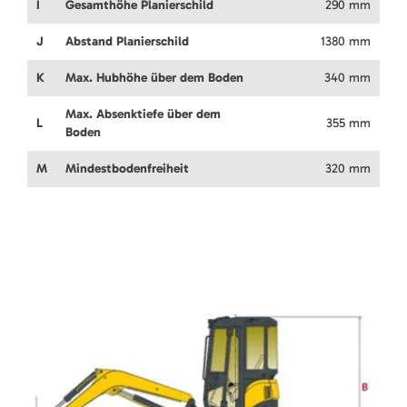
I
Gesamthöhe Planierschild
290 mm
J
Abstand Planierschild
1380 mm
K
Max. Hubhöhe über dem Boden
340 mm
Max. Absenktiefe über dem
L
355 mm
Boden
M
Mindestbodenfreiheit
320 mm