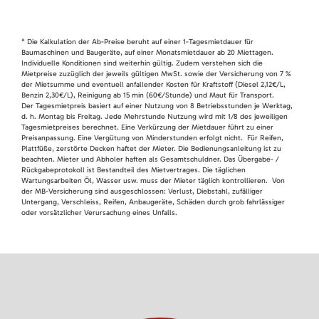
* Die Kalkulation der Ab-Preise beruht auf einer 1-Tagesmietdauer für
Baumaschinen und Baugeräte, auf einer Monatsmietdauer ab 20 Miettagen.
Individuelle Konditionen sind weiterhin gültig. Zudem verstehen sich die
Mietpreise zuzüglich der jeweils gültigen MwSt. sowie der Versicherung von 7 %
der Mietsumme und eventuell anfallender Kosten für Kraftstoff (Diesel 2,12€/L,
Benzin 2,30€/L), Reinigung ab 15 min (60€/Stunde) und Maut für Transport.
Der Tagesmietpreis basiert auf einer Nutzung von 8 Betriebsstunden je Werktag,
d. h. Montag bis Freitag. Jede Mehrstunde Nutzung wird mit 1/8 des jeweiligen
Tagesmietpreises berechnet. Eine Verkürzung der Mietdauer führt zu einer
Preisanpassung. Eine Vergütung von Minderstunden erfolgt nicht. Für Reifen,
Plattfüße, zerstörte Decken haftet der Mieter. Die Bedienungsanleitung ist zu
beachten. Mieter und Abholer haften als Gesamtschuldner. Das Übergabe- /
Rückgabeprotokoll ist Bestandteil des Mietvertrages. Die täglichen
Wartungsarbeiten Öl, Wasser usw. muss der Mieter täglich kontrollieren. Von
der MB-Versicherung sind ausgeschlossen: Verlust, Diebstahl, zufälliger
Untergang, Verschleiss, Reifen, Anbaugeräte, Schäden durch grob fahrlässiger
oder vorsätzlicher Verursachung eines Unfalls.