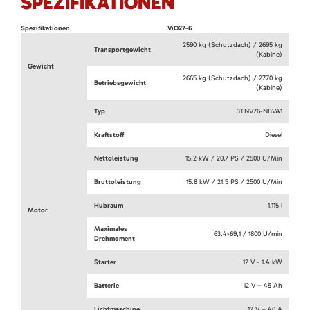
SPEZIFIKATIONEN
Spezifikationen
ViO27-6
2590 kg (Schutzdach) / 2695 kg
Transportgewicht
(Kabine)
Gewicht
2665 kg (Schutzdach) / 2770 kg
Betriebsgewicht
(Kabine)
Typ
3TNV76-NBVA1
Kraftstoff
Diesel
Nettoleistung
15.2 kW / 20.7 PS / 2500 U/Min
Bruttoleistung
15.8 kW / 21.5 PS / 2500 U/Min
Hubraum
1.115 l
Motor
Maximales
63.4-69,1 / 1800 U/min
Drehmoment
Starter
12 V - 1.4 kW
Batterie
12 V – 45 Ah
Lichtmaschine
12 V – 40 A