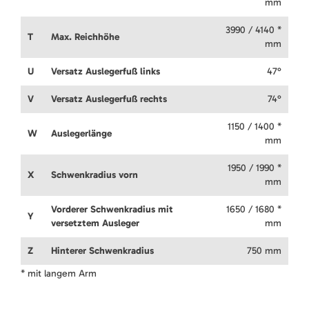
mm
3990 / 4140 *
T
Max. Reichhöhe
mm
U
Versatz Auslegerfuß links
47°
V
Versatz Auslegerfuß rechts
74°
1150 / 1400 *
W
Auslegerlänge
mm
1950 / 1990 *
X
Schwenkradius vorn
mm
Vorderer Schwenkradius mit
1650 / 1680 *
Y
versetztem Ausleger
mm
Z
Hinterer Schwenkradius
750 mm
* mit langem Arm