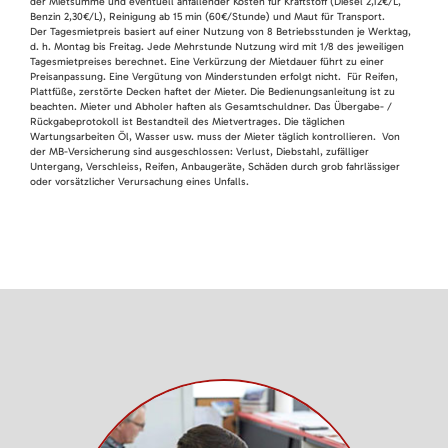
der Mietsumme und eventuell anfallender Kosten für Kraftstoff (Diesel 2,12€/L,
Benzin 2,30€/L), Reinigung ab 15 min (60€/Stunde) und Maut für Transport.
Der Tagesmietpreis basiert auf einer Nutzung von 8 Betriebsstunden je Werktag,
d. h. Montag bis Freitag. Jede Mehrstunde Nutzung wird mit 1/8 des jeweiligen
Tagesmietpreises berechnet. Eine Verkürzung der Mietdauer führt zu einer
Preisanpassung. Eine Vergütung von Minderstunden erfolgt nicht. Für Reifen,
Plattfüße, zerstörte Decken haftet der Mieter. Die Bedienungsanleitung ist zu
beachten. Mieter und Abholer haften als Gesamtschuldner. Das Übergabe- /
Rückgabeprotokoll ist Bestandteil des Mietvertrages. Die täglichen
Wartungsarbeiten Öl, Wasser usw. muss der Mieter täglich kontrollieren. Von
der MB-Versicherung sind ausgeschlossen: Verlust, Diebstahl, zufälliger
Untergang, Verschleiss, Reifen, Anbaugeräte, Schäden durch grob fahrlässiger
oder vorsätzlicher Verursachung eines Unfalls.