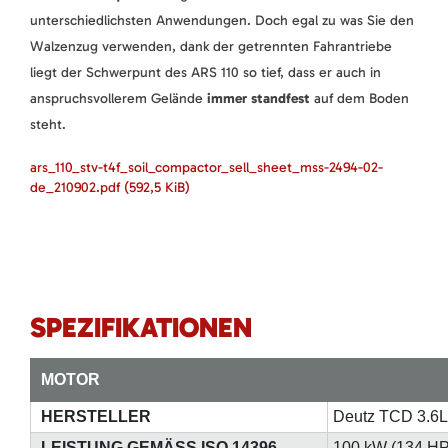
unterschiedlichsten Anwendungen. Doch egal zu was Sie den
Walzenzug verwenden, dank der getrennten Fahrantriebe
liegt der Schwerpunt des ARS 110 so tief, dass er auch in
anspruchsvollerem Gelände
immer standfest
auf dem Boden
steht.
ars_110_stv-t4f_soil_compactor_sell_sheet_mss-2494-02-
de_210902.pdf
(592,5 KiB)
SPEZIFIKATIONEN
MOTOR
HERSTELLER
Deutz TCD 3.6
LEISTUNG GEMÄSS ISO 14396
100 kW (134 HP