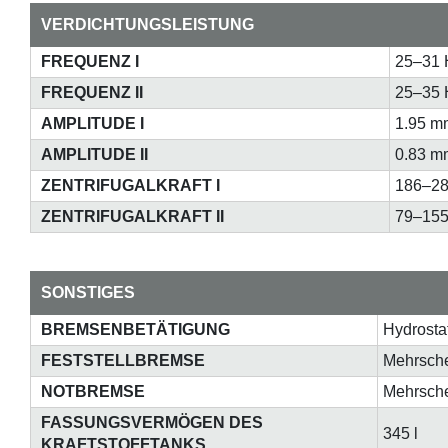
VERDICHTUNGSLEISTUNG
FREQUENZ I
25–31 
FREQUENZ II
25–35 
AMPLITUDE I
1.95 m
AMPLITUDE II
0.83 m
ZENTRIFUGALKRAFT I
186–28
ZENTRIFUGALKRAFT II
79–155
SONSTIGES
BREMSENBETÄTIGUNG
Hydrosta
FESTSTELLBREMSE
Mehrsch
NOTBREMSE
Mehrsch
FASSUNGSVERMÖGEN DES
345 l
KRAFTSTOFFTANKS