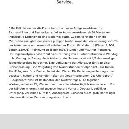
Service.
* Die Kalkulation der Ab-Preise beruht auf einer 1-Tagesmietdauer für
Baumaschinen und Baugeräte, auf einer Monatsmietdauer ab 20 Miettagen.
Individuelle Konditionen sind weiterhin gültig. Zudem verstehen sich die
Mietpreise zuzüglich der jeweils gültigen MwSt. sowie der Versicherung von 7 %
der Mietsumme und eventuell anfallender Kosten für Kraftstoff (Diesel 2,12€/L,
Benzin 2,30€/L), Reinigung ab 15 min (60€/Stunde) und Maut für Transport.
Der Tagesmietpreis basiert auf einer Nutzung von 8 Betriebsstunden je Werktag,
d. h. Montag bis Freitag. Jede Mehrstunde Nutzung wird mit 1/8 des jeweiligen
Tagesmietpreises berechnet. Eine Verkürzung der Mietdauer führt zu einer
Preisanpassung. Eine Vergütung von Minderstunden erfolgt nicht. Für Reifen,
Plattfüße, zerstörte Decken haftet der Mieter. Die Bedienungsanleitung ist zu
beachten. Mieter und Abholer haften als Gesamtschuldner. Das Übergabe- /
Rückgabeprotokoll ist Bestandteil des Mietvertrages. Die täglichen
Wartungsarbeiten Öl, Wasser usw. muss der Mieter täglich kontrollieren. Von
der MB-Versicherung sind ausgeschlossen: Verlust, Diebstahl, zufälliger
Untergang, Verschleiss, Reifen, Anbaugeräte, Schäden durch grob fahrlässiger
oder vorsätzlicher Verursachung eines Unfalls.