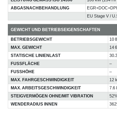
ABGASNACHBEHANDLUNG
EGR+DOC+DP
EU Stage V / U.S
GEWICHT UND BETRIEBSEIGENSCHAFTEN
BETRIEBSGEWICHT
10 
MAX. GEWICHT
14 
STATISCHE LINIENLAST
30.
FUSSFLÄCHE
–
FUSSHÖHE
–
MAX. FAHRGESCHWINDIGKEIT
12 
MAX. ARBEITSGESCHWINDIGKEIT
7.6
STEIGVERMÖGEN OHNE/MIT VIBRATION
52%
WENDERADIUS INNEN
362