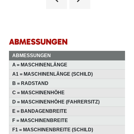
ABMESSUNGEN
ABMESSUNGEN
A = MASCHINENLÄNGE
59
A1 = MASCHINENLÄNGE (SCHILD)
66
B = RADSTAND
29
C = MASCHINENHÖHE
29
D = MASCHINENHÖHE (FAHRERSITZ)
22
E = BANDAGENBREITE
21
F = MASCHINENBREITE
22
F1 = MASCHINENBREITE (SCHILD)
24