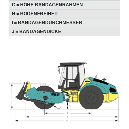
G = HÖHE BANDAGENRAHMEN
40
H = BODENFREIHEIT
43
I = BANDAGENDURCHMESSER
15
J = BANDAGENDICKE
25