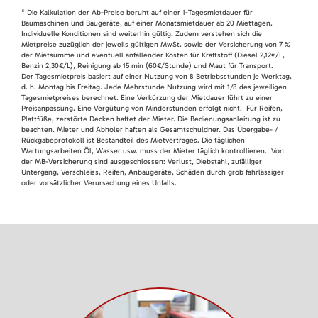
* Die Kalkulation der Ab-Preise beruht auf einer 1-Tagesmietdauer für
Baumaschinen und Baugeräte, auf einer Monatsmietdauer ab 20 Miettagen.
Individuelle Konditionen sind weiterhin gültig. Zudem verstehen sich die
Mietpreise zuzüglich der jeweils gültigen MwSt. sowie der Versicherung von 7 %
der Mietsumme und eventuell anfallender Kosten für Kraftstoff (Diesel 2,12€/L,
Benzin 2,30€/L), Reinigung ab 15 min (60€/Stunde) und Maut für Transport.
Der Tagesmietpreis basiert auf einer Nutzung von 8 Betriebsstunden je Werktag,
d. h. Montag bis Freitag. Jede Mehrstunde Nutzung wird mit 1/8 des jeweiligen
Tagesmietpreises berechnet. Eine Verkürzung der Mietdauer führt zu einer
Preisanpassung. Eine Vergütung von Minderstunden erfolgt nicht. Für Reifen,
Plattfüße, zerstörte Decken haftet der Mieter. Die Bedienungsanleitung ist zu
beachten. Mieter und Abholer haften als Gesamtschuldner. Das Übergabe- /
Rückgabeprotokoll ist Bestandteil des Mietvertrages. Die täglichen
Wartungsarbeiten Öl, Wasser usw. muss der Mieter täglich kontrollieren. Von
der MB-Versicherung sind ausgeschlossen: Verlust, Diebstahl, zufälliger
Untergang, Verschleiss, Reifen, Anbaugeräte, Schäden durch grob fahrlässiger
oder vorsätzlicher Verursachung eines Unfalls.