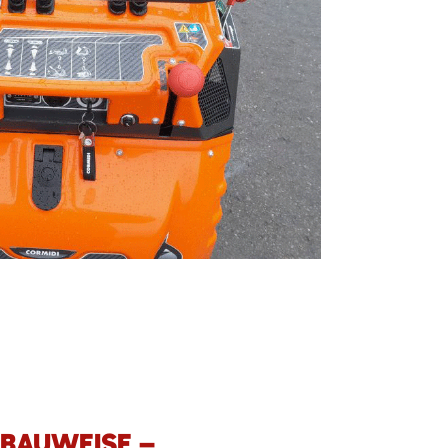
 BAUWEISE –