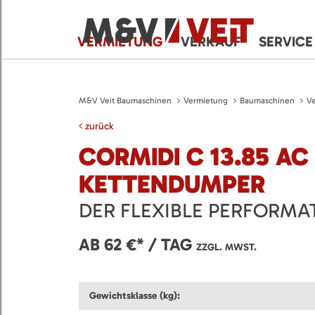
VERMIETUNG
VERKAUF
SERVICE
M&V Veit Baumaschinen
Vermietung
Baumaschinen
Ve
zurück
CORMIDI C 13.85 AC
KETTENDUMPER
DER FLEXIBLE PERFORMA
AB 62 €* / TAG
ZZGL. MWST.
Gewichtsklasse (kg):