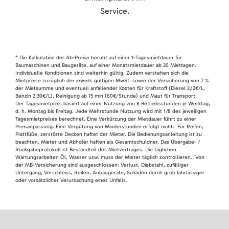
Service.
* Die Kalkulation der Ab-Preise beruht auf einer 1-Tagesmietdauer für
Baumaschinen und Baugeräte, auf einer Monatsmietdauer ab 20 Miettagen.
Individuelle Konditionen sind weiterhin gültig. Zudem verstehen sich die
Mietpreise zuzüglich der jeweils gültigen MwSt. sowie der Versicherung von 7 %
der Mietsumme und eventuell anfallender Kosten für Kraftstoff (Diesel 2,12€/L,
Benzin 2,30€/L), Reinigung ab 15 min (60€/Stunde) und Maut für Transport.
Der Tagesmietpreis basiert auf einer Nutzung von 8 Betriebsstunden je Werktag,
d. h. Montag bis Freitag. Jede Mehrstunde Nutzung wird mit 1/8 des jeweiligen
Tagesmietpreises berechnet. Eine Verkürzung der Mietdauer führt zu einer
Preisanpassung. Eine Vergütung von Minderstunden erfolgt nicht. Für Reifen,
Plattfüße, zerstörte Decken haftet der Mieter. Die Bedienungsanleitung ist zu
beachten. Mieter und Abholer haften als Gesamtschuldner. Das Übergabe- /
Rückgabeprotokoll ist Bestandteil des Mietvertrages. Die täglichen
Wartungsarbeiten Öl, Wasser usw. muss der Mieter täglich kontrollieren. Von
der MB-Versicherung sind ausgeschlossen: Verlust, Diebstahl, zufälliger
Untergang, Verschleiss, Reifen, Anbaugeräte, Schäden durch grob fahrlässiger
oder vorsätzlicher Verursachung eines Unfalls.