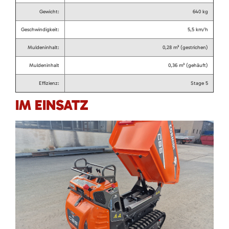
Gewicht:
640 kg
Geschwindigkeit:
5,5 km/h
Muldeninhalt:
0,28 m³ (gestrichen)
Muldeninhalt
0,36 m³ (gehäuft)
Effizienz:
Stage 5
IM EINSATZ