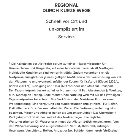
REGIONAL
DURCH KURZE WEGE
Schnell vor Ort und
unkompliziert im
Service.
* Die Kalkulation der Ab-Preise beruht auf einer 1-Tagesmietdauer für
Baumaschinen und Baugeräte, auf einer Monatsmietdauer ab 20 Miettagen.
Individuelle Konditionen sind weiterhin gültig. Zudem verstehen sich die
Mietpreise zuzüglich der jeweils gültigen MwSt. sowie der Versicherung von 7 %
der Mietsumme und eventuell anfallender Kosten für Kraftstoff (Diesel 2,12€/L,
Benzin 2,30€/L), Reinigung ab 15 min (60€/Stunde) und Maut für Transport.
Der Tagesmietpreis basiert auf einer Nutzung von 8 Betriebsstunden je Werktag,
d. h. Montag bis Freitag. Jede Mehrstunde Nutzung wird mit 1/8 des jeweiligen
Tagesmietpreises berechnet. Eine Verkürzung der Mietdauer führt zu einer
Preisanpassung. Eine Vergütung von Minderstunden erfolgt nicht. Für Reifen,
Plattfüße, zerstörte Decken haftet der Mieter. Die Bedienungsanleitung ist zu
beachten. Mieter und Abholer haften als Gesamtschuldner. Das Übergabe- /
Rückgabeprotokoll ist Bestandteil des Mietvertrages. Die täglichen
Wartungsarbeiten Öl, Wasser usw. muss der Mieter täglich kontrollieren. Von
der MB-Versicherung sind ausgeschlossen: Verlust, Diebstahl, zufälliger
Untergang, Verschleiss, Reifen, Anbaugeräte, Schäden durch grob fahrlässiger