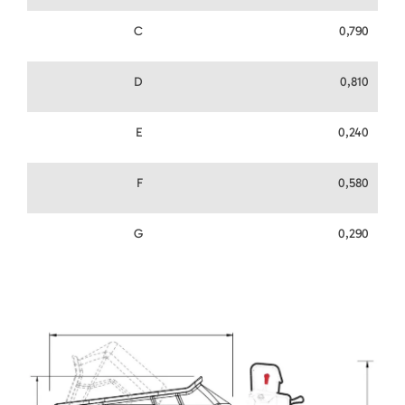
C
0,790
D
0,810
E
0,240
F
0,580
G
0,290