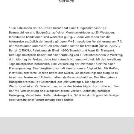
Service.
* Die Kalkulation der Ab-Preise beruht auf einer 1-Tagesmietdauer für
Baumaschinen und Baugeräte, auf einer Monatsmietdauer ab 20 Miettagen.
Individuelle Konditionen sind weiterhin gültig. Zudem verstehen sich die
Mietpreise zuzüglich der jeweils gültigen MwSt. sowie der Versicherung von 7 %
der Mietsumme und eventuell anfallender Kosten für Kraftstoff (Diesel 2,12€/L,
Benzin 2,30€/L), Reinigung ab 15 min (60€/Stunde) und Maut für Transport.
Der Tagesmietpreis basiert auf einer Nutzung von 8 Betriebsstunden je Werktag,
d. h. Montag bis Freitag. Jede Mehrstunde Nutzung wird mit 1/8 des jeweiligen
Tagesmietpreises berechnet. Eine Verkürzung der Mietdauer führt zu einer
Preisanpassung. Eine Vergütung von Minderstunden erfolgt nicht. Für Reifen,
Plattfüße, zerstörte Decken haftet der Mieter. Die Bedienungsanleitung ist zu
beachten. Mieter und Abholer haften als Gesamtschuldner. Das Übergabe- /
Rückgabeprotokoll ist Bestandteil des Mietvertrages. Die täglichen
Wartungsarbeiten Öl, Wasser usw. muss der Mieter täglich kontrollieren. Von
der MB-Versicherung sind ausgeschlossen: Verlust, Diebstahl, zufälliger
Untergang, Verschleiss, Reifen, Anbaugeräte, Schäden durch grob fahrlässiger
oder vorsätzlicher Verursachung eines Unfalls.