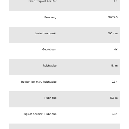
Nenn Traglast bei LSP
4 t
Bereifung
18R22.5
Lastschwerpunkt
500 mm
Getriebeart
HY
Reichweite
15.1 m
Traglast bei max. Reichweite
0.3 t
Hubhöhe
16.8 m
Traglast bei max. Hubhöhe
2.3 t