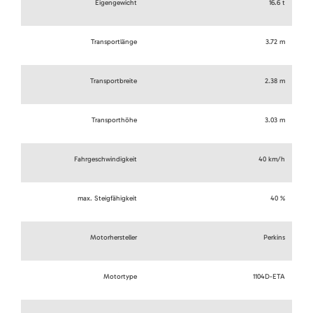
Eigengewicht
16.6 t
Transportlänge
3.72 m
Transportbreite
2.38 m
Transporthöhe
3.03 m
Fahrgeschwindigkeit
40 km/h
max. Steigfähigkeit
40 %
Motorhersteller
Perkins
Motortype
1104D-ETA