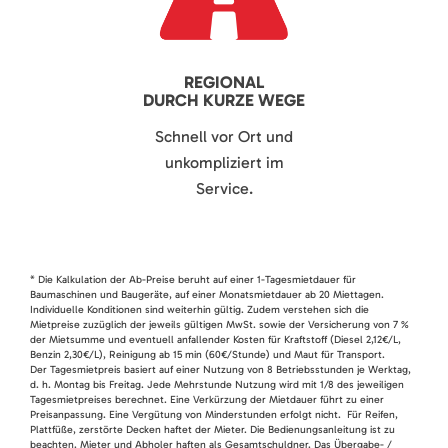
REGIONAL
DURCH KURZE WEGE
Schnell vor Ort und
unkompliziert im
Service.
* Die Kalkulation der Ab-Preise beruht auf einer 1-Tagesmietdauer für
Baumaschinen und Baugeräte, auf einer Monatsmietdauer ab 20 Miettagen.
Individuelle Konditionen sind weiterhin gültig. Zudem verstehen sich die
Mietpreise zuzüglich der jeweils gültigen MwSt. sowie der Versicherung von 7 %
der Mietsumme und eventuell anfallender Kosten für Kraftstoff (Diesel 2,12€/L,
Benzin 2,30€/L), Reinigung ab 15 min (60€/Stunde) und Maut für Transport.
Der Tagesmietpreis basiert auf einer Nutzung von 8 Betriebsstunden je Werktag,
d. h. Montag bis Freitag. Jede Mehrstunde Nutzung wird mit 1/8 des jeweiligen
Tagesmietpreises berechnet. Eine Verkürzung der Mietdauer führt zu einer
Preisanpassung. Eine Vergütung von Minderstunden erfolgt nicht. Für Reifen,
Plattfüße, zerstörte Decken haftet der Mieter. Die Bedienungsanleitung ist zu
beachten. Mieter und Abholer haften als Gesamtschuldner. Das Übergabe- /