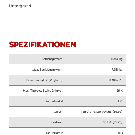
Untergrund.
SPEZIFIKATIONEN
Betriebsgewicht:
6.500 kg
Max. Betriebgsgewicht:
7.350 kg
Geschwindigkeit (Zugkraft):
0-10 km/h
Max. Theroet. Steigefähigkeit:
56 %
Pendelwinkel:
±9º
Motor:
Kubota Wassergekühlt (Diesel)
Leistung:
55 kW (75 PS)
Tankvolumen
117 l