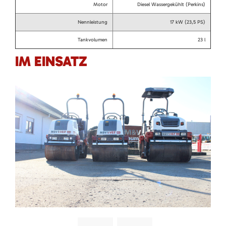
Motor
Diesel Wassergekühlt (Perkins)
Nennleistung
17 kW (23,5 PS)
Tankvolumen
23 l
IM EINSATZ