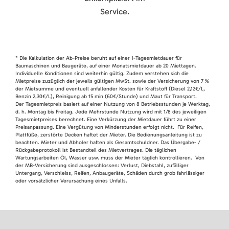
Service.
* Die Kalkulation der Ab-Preise beruht auf einer 1-Tagesmietdauer für
Baumaschinen und Baugeräte, auf einer Monatsmietdauer ab 20 Miettagen.
Individuelle Konditionen sind weiterhin gültig. Zudem verstehen sich die
Mietpreise zuzüglich der jeweils gültigen MwSt. sowie der Versicherung von 7 %
der Mietsumme und eventuell anfallender Kosten für Kraftstoff (Diesel 2,12€/L,
Benzin 2,30€/L), Reinigung ab 15 min (60€/Stunde) und Maut für Transport.
Der Tagesmietpreis basiert auf einer Nutzung von 8 Betriebsstunden je Werktag,
d. h. Montag bis Freitag. Jede Mehrstunde Nutzung wird mit 1/8 des jeweiligen
Tagesmietpreises berechnet. Eine Verkürzung der Mietdauer führt zu einer
Preisanpassung. Eine Vergütung von Minderstunden erfolgt nicht. Für Reifen,
Plattfüße, zerstörte Decken haftet der Mieter. Die Bedienungsanleitung ist zu
beachten. Mieter und Abholer haften als Gesamtschuldner. Das Übergabe- /
Rückgabeprotokoll ist Bestandteil des Mietvertrages. Die täglichen
Wartungsarbeiten Öl, Wasser usw. muss der Mieter täglich kontrollieren. Von
der MB-Versicherung sind ausgeschlossen: Verlust, Diebstahl, zufälliger
Untergang, Verschleiss, Reifen, Anbaugeräte, Schäden durch grob fahrlässiger
oder vorsätzlicher Verursachung eines Unfalls.