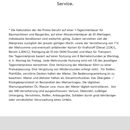
Service.
* Die Kalkulation der Ab-Preise beruht auf einer 1-Tagesmietdauer für
Baumaschinen und Baugeräte, auf einer Monatsmietdauer ab 20 Miettagen.
Individuelle Konditionen sind weiterhin gültig. Zudem verstehen sich die
Mietpreise zuzüglich der jeweils gültigen MwSt. sowie der Versicherung von 7 %
der Mietsumme und eventuell anfallender Kosten für Kraftstoff (Diesel 2,12€/L,
Benzin 2,30€/L), Reinigung ab 15 min (60€/Stunde) und Maut für Transport.
Der Tagesmietpreis basiert auf einer Nutzung von 8 Betriebsstunden je Werktag,
d. h. Montag bis Freitag. Jede Mehrstunde Nutzung wird mit 1/8 des jeweiligen
Tagesmietpreises berechnet. Eine Verkürzung der Mietdauer führt zu einer
Preisanpassung. Eine Vergütung von Minderstunden erfolgt nicht. Für Reifen,
Plattfüße, zerstörte Decken haftet der Mieter. Die Bedienungsanleitung ist zu
beachten. Mieter und Abholer haften als Gesamtschuldner. Das Übergabe- /
Rückgabeprotokoll ist Bestandteil des Mietvertrages. Die täglichen
Wartungsarbeiten Öl, Wasser usw. muss der Mieter täglich kontrollieren. Von
der MB-Versicherung sind ausgeschlossen: Verlust, Diebstahl, zufälliger
Untergang, Verschleiss, Reifen, Anbaugeräte, Schäden durch grob fahrlässiger
oder vorsätzlicher Verursachung eines Unfalls.