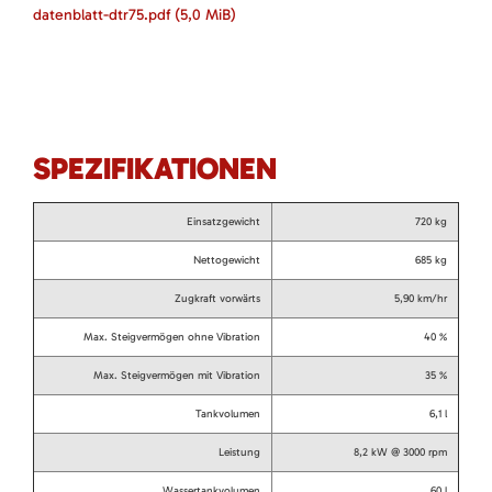
datenblatt-dtr75.pdf
(5,0 MiB)
SPEZIFIKATIONEN
Einsatzgewicht
720 kg
Nettogewicht
685 kg
Zugkraft vorwärts
5,90 km/hr
Max. Steigvermögen ohne Vibration
40 %
Max. Steigvermögen mit Vibration
35 %
Tankvolumen
6,1 l
Leistung
8,2 kW @ 3000 rpm
Wassertankvolumen
60 l