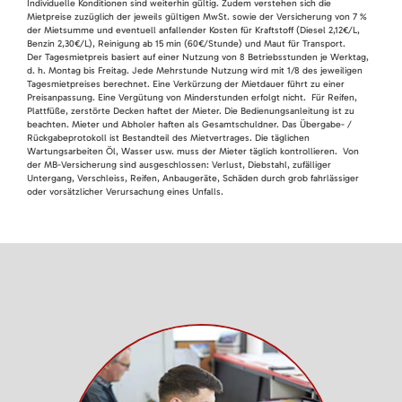
Individuelle Konditionen sind weiterhin gültig. Zudem verstehen sich die
Mietpreise zuzüglich der jeweils gültigen MwSt. sowie der Versicherung von 7 %
der Mietsumme und eventuell anfallender Kosten für Kraftstoff (Diesel 2,12€/L,
Benzin 2,30€/L), Reinigung ab 15 min (60€/Stunde) und Maut für Transport.
Der Tagesmietpreis basiert auf einer Nutzung von 8 Betriebsstunden je Werktag,
d. h. Montag bis Freitag. Jede Mehrstunde Nutzung wird mit 1/8 des jeweiligen
Tagesmietpreises berechnet. Eine Verkürzung der Mietdauer führt zu einer
Preisanpassung. Eine Vergütung von Minderstunden erfolgt nicht. Für Reifen,
Plattfüße, zerstörte Decken haftet der Mieter. Die Bedienungsanleitung ist zu
beachten. Mieter und Abholer haften als Gesamtschuldner. Das Übergabe- /
Rückgabeprotokoll ist Bestandteil des Mietvertrages. Die täglichen
Wartungsarbeiten Öl, Wasser usw. muss der Mieter täglich kontrollieren. Von
der MB-Versicherung sind ausgeschlossen: Verlust, Diebstahl, zufälliger
Untergang, Verschleiss, Reifen, Anbaugeräte, Schäden durch grob fahrlässiger
oder vorsätzlicher Verursachung eines Unfalls.