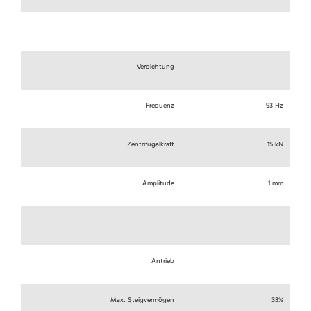
Verdichtung
Frequenz
93 Hz
Zentrifugalkraft
15 kN
Amplitude
1 mm
Antrieb
Max. Steigvermögen
33%