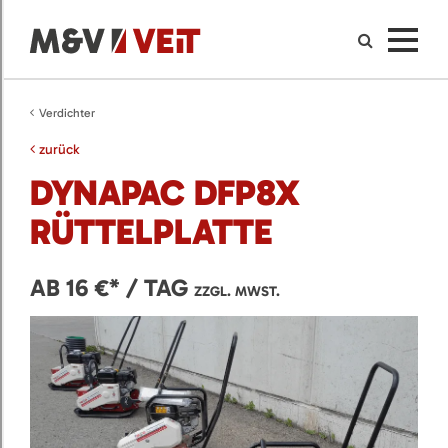
Verdichter
zurück
DYNAPAC DFP8X
RÜTTELPLATTE
AB 16 €* / TAG
ZZGL. MWST.