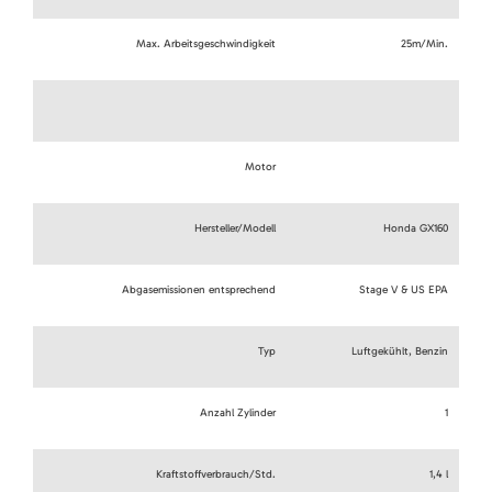
Max. Arbeitsgeschwindigkeit
25m/Min.
Motor
Hersteller/Modell
Honda GX160
Abgasemissionen entsprechend
Stage V & US EPA
Typ
Luftgekühlt, Benzin
Anzahl Zylinder
1
Kraftstoffverbrauch/Std.
1,4 l