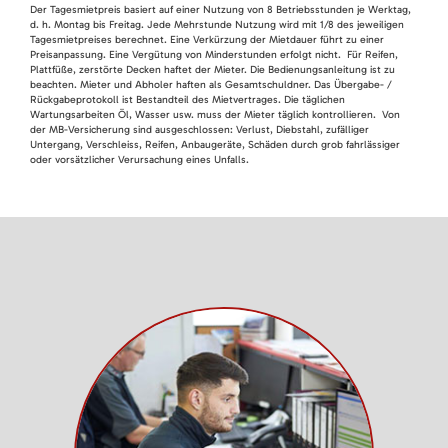
Der Tagesmietpreis basiert auf einer Nutzung von 8 Betriebsstunden je Werktag,
d. h. Montag bis Freitag. Jede Mehrstunde Nutzung wird mit 1/8 des jeweiligen
Tagesmietpreises berechnet. Eine Verkürzung der Mietdauer führt zu einer
Preisanpassung. Eine Vergütung von Minderstunden erfolgt nicht. Für Reifen,
Plattfüße, zerstörte Decken haftet der Mieter. Die Bedienungsanleitung ist zu
beachten. Mieter und Abholer haften als Gesamtschuldner. Das Übergabe- /
Rückgabeprotokoll ist Bestandteil des Mietvertrages. Die täglichen
Wartungsarbeiten Öl, Wasser usw. muss der Mieter täglich kontrollieren. Von
der MB-Versicherung sind ausgeschlossen: Verlust, Diebstahl, zufälliger
Untergang, Verschleiss, Reifen, Anbaugeräte, Schäden durch grob fahrlässiger
oder vorsätzlicher Verursachung eines Unfalls.