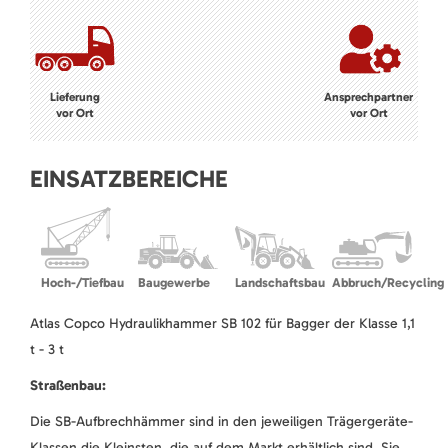
Lieferung
Ansprechpartner
vor Ort
vor Ort
EINSATZBEREICHE
Hoch-/Tiefbau
Baugewerbe
Landschaftsbau
Abbruch/Recycling
Atlas Copco Hydraulikhammer SB 102 für Bagger der Klasse 1,1
t - 3 t
Straßenbau:
Die SB-Aufbrechhämmer sind in den jeweiligen Trägergeräte-
Klassen die Kleinsten, die auf dem Markt erhältlich sind. Sie