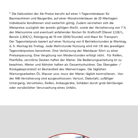
* Die Kalkulation der Ab-Preise beruht auf einer 1-Tagesmietdauer für
Baumaschinen und Baugeräte, auf einer Monatsmietdauer ab 20 Miettagen.
Individuelle Konditionen sind weiterhin gültig. Zudem verstehen sich die
Mietpreise zuzüglich der jeweils gültigen MwSt. sowie der Versicherung von 7 %
der Mietsumme und eventuell anfallender Kosten für Kraftstoff (Diesel 2,12€/L,
Benzin 2,30€/L), Reinigung ab 15 min (60€/Stunde) und Maut für Transport.
Der Tagesmietpreis basiert auf einer Nutzung von 8 Betriebsstunden je Werktag,
d. h. Montag bis Freitag. Jede Mehrstunde Nutzung wird mit 1/8 des jeweiligen
Tagesmietpreises berechnet. Eine Verkürzung der Mietdauer führt zu einer
Preisanpassung. Eine Vergütung von Minderstunden erfolgt nicht. Für Reifen,
Plattfüße, zerstörte Decken haftet der Mieter. Die Bedienungsanleitung ist zu
beachten. Mieter und Abholer haften als Gesamtschuldner. Das Übergabe- /
Rückgabeprotokoll ist Bestandteil des Mietvertrages. Die täglichen
Wartungsarbeiten Öl, Wasser usw. muss der Mieter täglich kontrollieren. Von
der MB-Versicherung sind ausgeschlossen: Verlust, Diebstahl, zufälliger
Untergang, Verschleiss, Reifen, Anbaugeräte, Schäden durch grob fahrlässiger
oder vorsätzlicher Verursachung eines Unfalls.