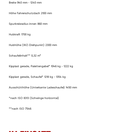
Breite 940 mm - 1240 mm
Höhe Fahrerschutzdach 2100 mm
Spurkreisradius innen 860 mm
Hubkraft 1700 kg
Hubhöhe (WZ-Drehpunkt) 2300 mm
Schaufelinhalt** 0,32 m³
Kipplast gerade, Palettengabel* 1046 kg - 1222 kg
Kipplast gerade, Schaufel* 1218 kg - 1354 kg
Ausschütthöhe (Unterkante Ladeschaufel) 1450 mm
*nach ISO 8313 (Schwinge horizontal)
**nach ISO 7546