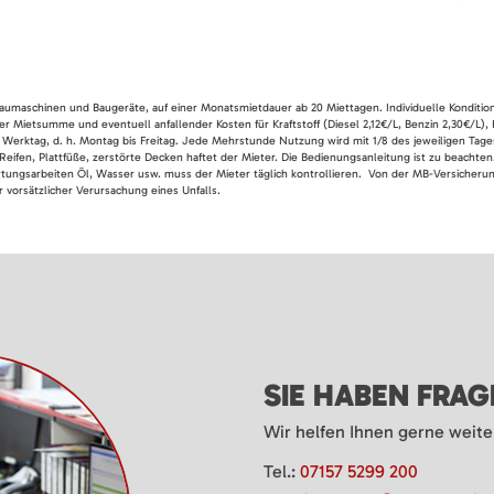
 Baumaschinen und Baugeräte, auf einer Monatsmietdauer ab 20 Miettagen. Individuelle Konditio
er Mietsumme und eventuell anfallender Kosten für Kraftstoff (Diesel 2,12€/L, Benzin 2,30€/L),
 Werktag, d. h. Montag bis Freitag. Jede Mehrstunde Nutzung wird mit 1/8 des jeweiligen Tage
Reifen, Plattfüße, zerstörte Decken haftet der Mieter. Die Bedienungsanleitung ist zu beacht
rtungsarbeiten Öl, Wasser usw. muss der Mieter täglich kontrollieren. Von der MB-Versicherung
 vorsätzlicher Verursachung eines Unfalls.
SIE HABEN FRA
Wir helfen Ihnen gerne weite
Tel.:
07157 5299 200