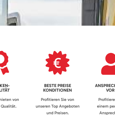
KEN-
BESTE PREISE
ANSPREC
ITÄT
KONDITIONEN
VOR
mieten von
Profitieren Sie von
Profitier
Qualität.
unseren Top Angeboten
einem per
und Preisen.
Ansprech