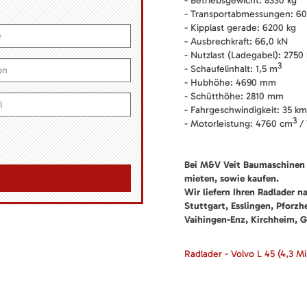
- Betriebsgewicht: 8330 kg
- Transportabmessungen: 60
- Kipplast gerade: 6200 kg
- Ausbrechkraft: 66,0 kN
- Nutzlast (Ladegabel): 2750
3
- Schaufelinhalt: 1,5 m
- Hubhöhe: 4690 mm
- Schütthöhe: 2810 mm
- Fahrgeschwindigkeit: 35 k
3
- Motorleistung: 4760 cm
/ 
Bei M&V Veit Baumaschinen 
mieten, sowie kaufen.
Wir liefern Ihren Radlader n
Stuttgart, Esslingen, Pforz
Vaihingen-Enz, Kirchheim, G
Radlader - Volvo L 45
(4,3 Mi