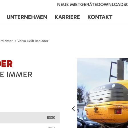
NEUE MIETGERÄTE
DOWNLOADS
UNTERNEHMEN
KARRIERE
KONTAKT
rdichter
Volvo L45B Radlader
DER
IE IMMER
8300