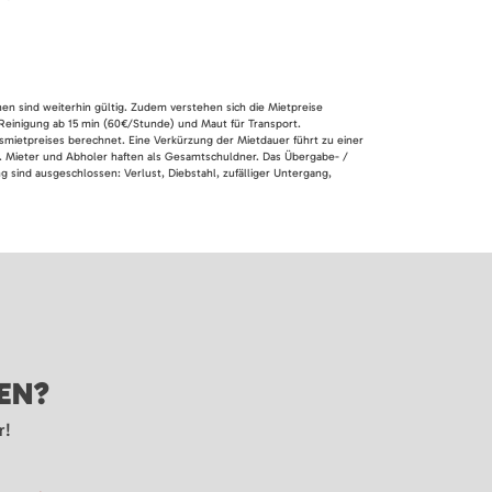
nen sind weiterhin gültig. Zudem verstehen sich die Mietpreise
 Reinigung ab 15 min (60€/Stunde) und Maut für Transport.
smietpreises berechnet. Eine Verkürzung der Mietdauer führt zu einer
en. Mieter und Abholer haften als Gesamtschuldner. Das Übergabe- /
 sind ausgeschlossen: Verlust, Diebstahl, zufälliger Untergang,
GEN?
r!