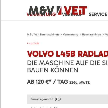
VERMIETUNG
VERKAUF
SERVICE
M&V Veit Baumaschinen
Vermietung
Baumaschinen
Ve
zurück
VOLVO L45B RADLA
DIE MASCHINE AUF DIE S
BAUEN KÖNNEN
AB 120 €* / TAG
ZZGL. MWST.
Einsatzgewicht (kg):