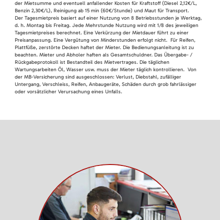
der Mietsumme und eventuell anfallender Kosten für Kraftstoff (Diesel 2,12€/L,
Benzin 2,30€/L), Reinigung ab 15 min (60€/Stunde) und Maut für Transport.
Der Tagesmietpreis basiert auf einer Nutzung von 8 Betriebsstunden je Werktag,
d. h. Montag bis Freitag. Jede Mehrstunde Nutzung wird mit 1/8 des jeweiligen
Tagesmietpreises berechnet. Eine Verkürzung der Mietdauer führt zu einer
Preisanpassung. Eine Vergütung von Minderstunden erfolgt nicht. Für Reifen,
Plattfüße, zerstörte Decken haftet der Mieter. Die Bedienungsanleitung ist zu
beachten. Mieter und Abholer haften als Gesamtschuldner. Das Übergabe- /
Rückgabeprotokoll ist Bestandteil des Mietvertrages. Die täglichen
Wartungsarbeiten Öl, Wasser usw. muss der Mieter täglich kontrollieren. Von
der MB-Versicherung sind ausgeschlossen: Verlust, Diebstahl, zufälliger
Untergang, Verschleiss, Reifen, Anbaugeräte, Schäden durch grob fahrlässiger
oder vorsätzlicher Verursachung eines Unfalls.