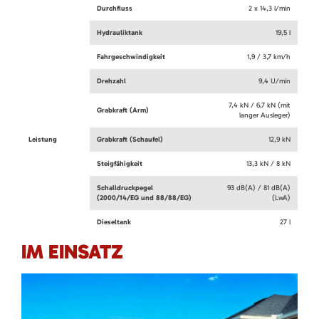
Durchfluss
2 x 14,3 l/min
Hydrauliktank
19,5 l
Fahrgeschwindigkeit
1,9 / 3,7 km/h
Drehzahl
9,4 U/min
7,4 kN / 6,7 kN (mit
Grabkraft (Arm)
langer Ausleger)
Leistung
Grabkraft (Schaufel)
12,9 kN
Steigfähigkeit
13,3 kN / 8 kN
Schalldruckpegel
93 dB(A) / 81 dB(A)
(2000/14/EG und 88/88/EG)
(LwA)
Dieseltank
27 l
IM EINSATZ