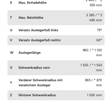
2 445 / * 2
S
Max. Entladehöhe
555 mm
3 385 / * 3
T
Max. Reichhöhe
490 mm
U
Versatz Auslegerfuß links
75°
V
Versatz Auslegerfuß rechts
60°
960 / * 1 100
W
Auslegerlänge
mm
1 520 / * 1 545
X
Schwenkradius vorn
mm
Vorderer Schwenkradius mit
865 / * 870
Y
versetztem Ausleger
mm
Z
Hinterer Schwenkradius
1 050 mm