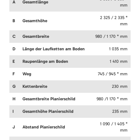
A
Gesamtlänge
mm
2 325 / 2 335 *
B
Gesamthöhe
mm
C
Gesamtbreite
980 / 1 170 * mm
D
Länge der Laufketten am Boden
1 035 mm
E
Raupenlänge am Boden
1 410 mm
F
Weg
745 / 945 * mm
G
Kettenbreite
230 mm
H
Gesamtbreite Planierschild
980 /1 170 * mm
I
Gesamthöhe Planierschild
235 mm
1 090 / 1 405 *
J
Abstand Planierschild
mm