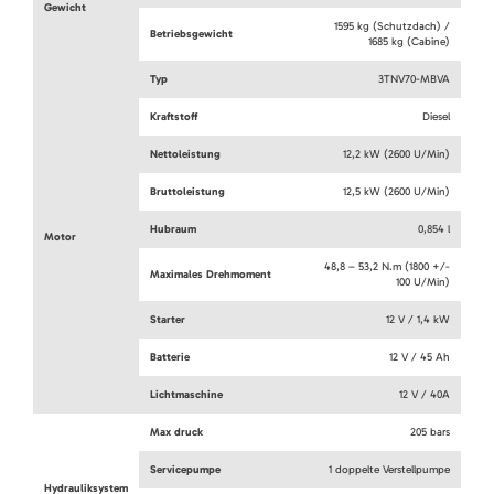
Gewicht
1595 kg (Schutzdach) /
Betriebsgewicht
1685 kg (Cabine)
Typ
3TNV70-MBVA
Kraftstoff
Diesel
Nettoleistung
12,2 kW (2600 U/Min)
Bruttoleistung
12,5 kW (2600 U/Min)
Hubraum
0,854 l
Motor
48,8 – 53,2 N.m (1800 +/-
Maximales Drehmoment
100 U/Min)
Starter
12 V / 1,4 kW
Batterie
12 V / 45 Ah
Lichtmaschine
12 V / 40A
Max druck
205 bars
Servicepumpe
1 doppelte Verstellpumpe
Hydrauliksystem