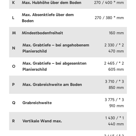
K
Max. Hubhöhe über dem Boden
270 / 400 * mm
Max. Absenktiefe über dem
L
270 / 380 * mm
Boden
M
Mindestbodenfreiheit
160 mm
Max. Grabtiefe – bei angehobenem
2 330 / * 2
N
Planierschild
470 mm
Max. Grabtiefe – bei abgesenkten
2 465 / * 2
O
Planierschild
605 mm
3 710 / * 3
P
Max. Grabreichweite am Boden
850 mm
3 775 / * 3
Q
Grabreichweite
910 mm
1 430 / * 1
R
Vertikale Wand max.
440 mm