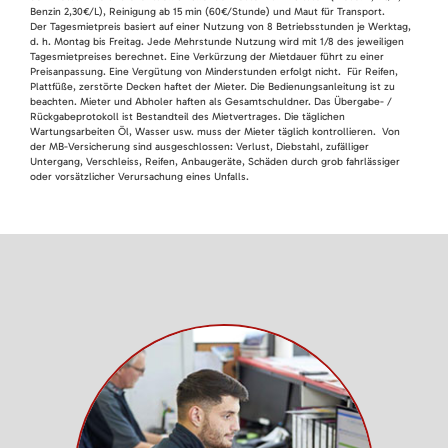
Benzin 2,30€/L), Reinigung ab 15 min (60€/Stunde) und Maut für Transport.
Der Tagesmietpreis basiert auf einer Nutzung von 8 Betriebsstunden je Werktag,
d. h. Montag bis Freitag. Jede Mehrstunde Nutzung wird mit 1/8 des jeweiligen
Tagesmietpreises berechnet. Eine Verkürzung der Mietdauer führt zu einer
Preisanpassung. Eine Vergütung von Minderstunden erfolgt nicht. Für Reifen,
Plattfüße, zerstörte Decken haftet der Mieter. Die Bedienungsanleitung ist zu
beachten. Mieter und Abholer haften als Gesamtschuldner. Das Übergabe- /
Rückgabeprotokoll ist Bestandteil des Mietvertrages. Die täglichen
Wartungsarbeiten Öl, Wasser usw. muss der Mieter täglich kontrollieren. Von
der MB-Versicherung sind ausgeschlossen: Verlust, Diebstahl, zufälliger
Untergang, Verschleiss, Reifen, Anbaugeräte, Schäden durch grob fahrlässiger
oder vorsätzlicher Verursachung eines Unfalls.