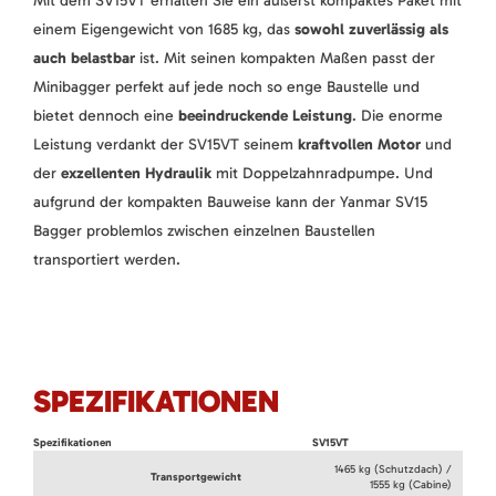
Mit dem SV15VT erhalten Sie ein äußerst kompaktes Paket mit
einem Eigengewicht von 1685 kg, das
sowohl zuverlässig als
auch belastbar
ist. Mit seinen kompakten Maßen passt der
Minibagger perfekt auf jede noch so enge Baustelle und
bietet dennoch eine
beeindruckende Leistung
. Die enorme
Leistung verdankt der SV15VT seinem
kraftvollen Motor
und
der
exzellenten Hydraulik
mit Doppelzahnradpumpe. Und
aufgrund der kompakten Bauweise kann der Yanmar SV15
Bagger problemlos zwischen einzelnen Baustellen
transportiert werden.
SPEZIFIKATIONEN
Spezifikationen
SV15VT
1465 kg (Schutzdach) /
Transportgewicht
1555 kg (Cabine)