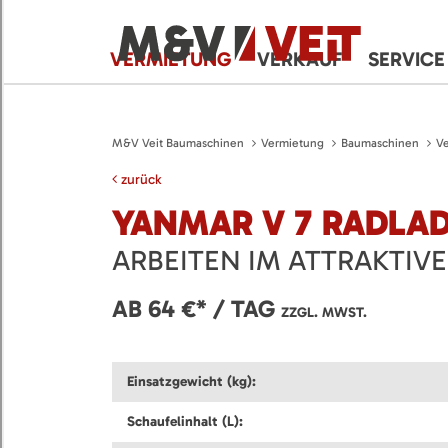
VERMIETUNG
VERKAUF
SERVICE
M&V Veit Baumaschinen
Vermietung
Baumaschinen
Ve
zurück
YANMAR V 7 RADLA
ARBEITEN IM ATTRAKTIV
AB 64 €* / TAG
ZZGL. MWST.
Einsatzgewicht (kg):
Schaufelinhalt (L):