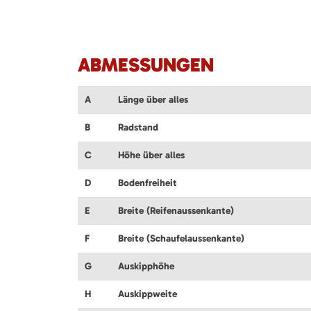
ABMESSUNGEN
A
Länge über alles
B
Radstand
C
Höhe über alles
D
Bodenfreiheit
E
Breite (Reifenaussenkante)
F
Breite (Schaufelaussenkante)
G
Auskipphöhe
H
Auskippweite