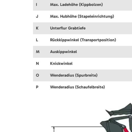
I
Max. Ladehöhe (Kippbolzen)
J
Max. Hubhöhe (Stapeleinrichtung)
K
Unterflur Grabtiefe
L
Rückkippwinkel (Transportposition)
M
Auskippwinkel
N
Knickwinkel
O
Wenderadius (Spurbreite)
P
Wenderadius (Schaufelbreite)