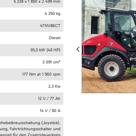
5 238 x 1 850 x 2 499 mm
4 250 kg
4TNV86CT
Diesel
35,5 kW (48 HP)
2 091 cm³
177 Nm at 1 560 rpm
2,3 Kw
12 V / 77 Ah
14 V / 80 A
nhebelkreuzschaltung (Joystick).
ung, Fahrtrichtungsschalter und
nrad für den Zusatzsteuerkreis