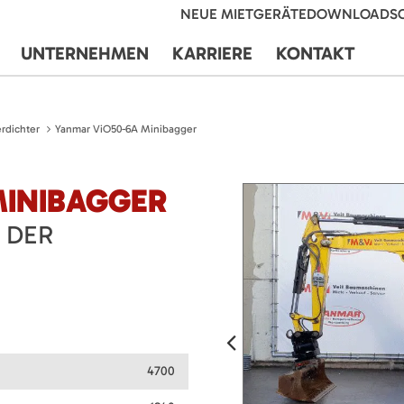
NEUE MIETGERÄTE
DOWNLOADS
UNTERNEHMEN
KARRIERE
KONTAKT
rdichter
Yanmar ViO50-6A Minibagger
MINIBAGGER
 DER
4700