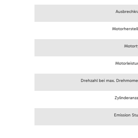
Ausbrechkra
Motorherstel
Motort
Motorleistu
Drehzahl bei max. Drehmome
Zylinderanz
Emission Stu