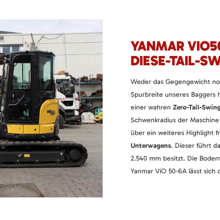
YANMAR VIO5
DIESE-TAIL-S
Weder das Gegengewicht noc
Spurbreite unseres Baggers 
einer wahren
Zero-Tail-Swin
Schwenkradius der Maschine 
über ein weiteres Highlight 
Unterwagens
. Dieser führt d
2.540 mm besitzt. Die Boden
Yanmar ViO 50-6A lässt sich