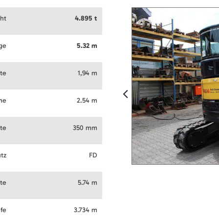
ht
4.895 t
ge
5.32 m
ite
1,94 m
he
2.54 m
te
350 mm
tz
FD
te
5.74 m
efe
3.734 m