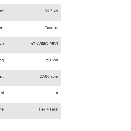
ft
36.5 kN
ler
Yanmar
yp
4TNV88C-PBV1
ng
29.1 kW
nt
2.400 rpm
ahl
4
fe
Tier 4 Final