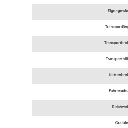
Eigengewic
Transportlän
Transportbre
Transporthö
Kettenbrei
Fahrerschu
Reichwei
Grabti