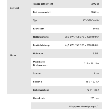
Transportgewicht
7990 kg
Gewicht
Betriebsgewicht
8065 kg
Typ
4TNV98C-WBV
Kraftstoff
Diesel
Nettoleistung
39,3 kW / 53,5 PS / 1900 U/Min
Bruttoleistung
41,5 kW / 56,2 PS / 1900 U/Min
Hubraum
3.318 l
Motor
Maximales
229 – 241 N.m
Drehmoment
Starter
3 kW
Batterie
12 V – 92 Ah
Lichtmaschine
12 V – 80 A
Max druck
255 bars
1 Doppelte Verstellpumpe / 1