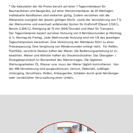
* Die Kalkulation der Ab-Preise beruht auf einer 1-Tagesmietdauer für
Baumaschinen und Baugeräte, auf einer Monatsmietdauer ab 20 Miettagen.
Individuelle Konditionen sind weiterhin gültig. Zudem verstehen sich die
Mietpreise zuzüglich der jeweils gültigen MwSt. sowie der Versicherung von 7 %
der Mietsumme und eventuell anfallender Kosten für Kraftstoff (Diesel 2,12€/L,
Benzin 2,30€/L), Reinigung ab 15 min (60€/Stunde) und Maut für Transport.
Der Tagesmietpreis basiert auf einer Nutzung von 8 Betriebsstunden je Werktag,
d. h. Montag bis Freitag. Jede Mehrstunde Nutzung wird mit 1/8 des jeweiligen
Tagesmietpreises berechnet. Eine Verkürzung der Mietdauer führt zu einer
Preisanpassung. Eine Vergütung von Minderstunden erfolgt nicht. Für Reifen,
Plattfüße, zerstörte Decken haftet der Mieter. Die Bedienungsanleitung ist zu
beachten. Mieter und Abholer haften als Gesamtschuldner. Das Übergabe- /
Rückgabeprotokoll ist Bestandteil des Mietvertrages. Die täglichen
Wartungsarbeiten Öl, Wasser usw. muss der Mieter täglich kontrollieren. Von
der MB-Versicherung sind ausgeschlossen: Verlust, Diebstahl, zufälliger
Untergang, Verschleiss, Reifen, Anbaugeräte, Schäden durch grob fahrlässiger
oder vorsätzlicher Verursachung eines Unfalls.