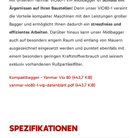
Mit unserem Yanmar ViO80-1 VIP Midibagger ist
Schluss mit
Ärgernissen auf Ihren Baustellen
! Denn unser ViO80-1 vereint
die Vorteile kompakter Maschinen mit den Leistungen großer
Bagger und ermöglicht Ihnen dadurch ein
stressfreies und
effizientes Arbeiten
. Darüber hinaus kann unser Midibagger
auch auf besonders engem Raum und entlang von Mauern
ausgezeichnet eingesetzt werden und punktet ebenfalls mit
einem besonders geringen Kraftstoffverbrauch und seinem
exklusiv vorhandenen Rußpartikelfilter.
Kompaktbagger - Yanmar Vio 80
(443,7 KiB)
yanmar-vio80-1-vip-datenblatt.pdf
(443,7 KiB)
SPEZIFIKATIONEN