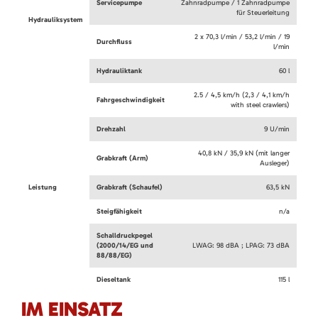
Servicepumpe
Zahnradpumpe / 1 Zahnradpumpe
für Steuerleitung
Hydrauliksystem
2 x 70,3 l/min / 53,2 l/min / 19
Durchfluss
l/min
Hydrauliktank
60 l
2.5 / 4,5 km/h (2,3 / 4,1 km/h
Fahrgeschwindigkeit
with steel crawlers)
Drehzahl
9 U/min
40,8 kN / 35,9 kN (mit langer
Grabkraft (Arm)
Ausleger)
Leistung
Grabkraft (Schaufel)
63,5 kN
Steigfähigkeit
n/a
Schalldruckpegel
(2000/14/EG und
LWAG: 98 dBA ; LPAG: 73 dBA
88/88/EG)
Dieseltank
115 l
IM EINSATZ