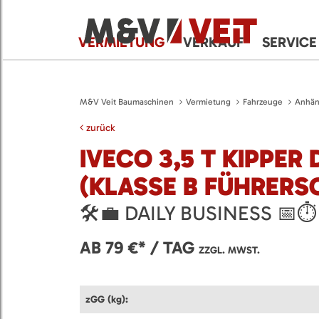
VERMIETUNG
VERKAUF
SERVICE
M&V Veit Baumaschinen
Vermietung
Fahrzeuge
Anhän
zurück
IVECO 3,5 T KIPPER 
(KLASSE B FÜHRERS
🛠️💼 DAILY BUSINESS 📅⏱️
AB 79 €* / TAG
ZZGL. MWST.
zGG (kg):