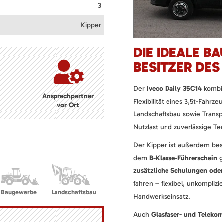
3
Kipper
DIE IDEALE B
BESITZER DES
Der
Iveco Daily 35C14
kombi
Ansprechpartner
Flexibilität eines 3,5t-Fahrze
vor Ort
Landschaftsbau sowie Transp
Nutzlast und zuverlässige Tec
Der Kipper ist außerdem bes
dem
B-Klasse-Führerschein
g
zusätzliche Schulungen ode
fahren – flexibel, unkomplizi
Baugewerbe
Landschaftsbau
Handwerkseinsatz.
Auch
Glasfaser- und Teleko